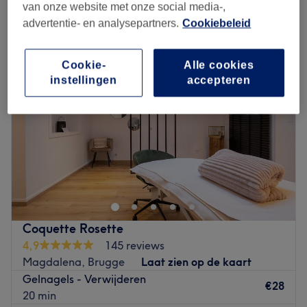
kunstnagels of nagellak verwijderen in de buurt van Kristus-Koning,
van onze website met onze social media-,
Brugge
advertentie- en analysepartners.
Cookiebeleid
Cookie-
Alle cookies
instellingen
accepteren
Coquette Rosette
4,9
145 reviews
Magdalena, Brugge
Laat zien op de kaart
Gelnagels - Verwijderen
€28
20 min