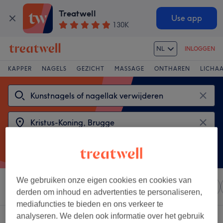
Treatwell
Use app
130K
NL
INLOGGEN
KAPPER
NAGELS
GEZICHT
MASSAGE
ONTHAREN
LICHA
We gebruiken onze eigen cookies en cookies van
Sorteer op
Elke prijs
Salons
Expresaanbiedingen
derden om inhoud en advertenties te personaliseren,
mediafuncties te bieden en ons verkeer te
analyseren. We delen ook informatie over het gebruik
2 salons met: