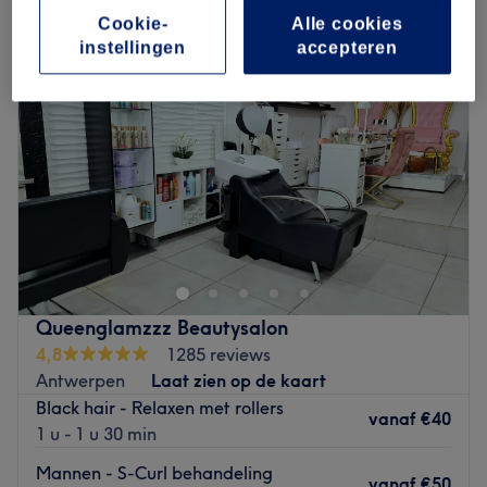
Cookie-
Alle cookies
instellingen
accepteren
Queenglamzzz Beautysalon
4,8
1285 reviews
Antwerpen
Laat zien op de kaart
Black hair - Relaxen met rollers
vanaf
€40
1 u - 1 u 30 min
Mannen - S-Curl behandeling
vanaf
€50