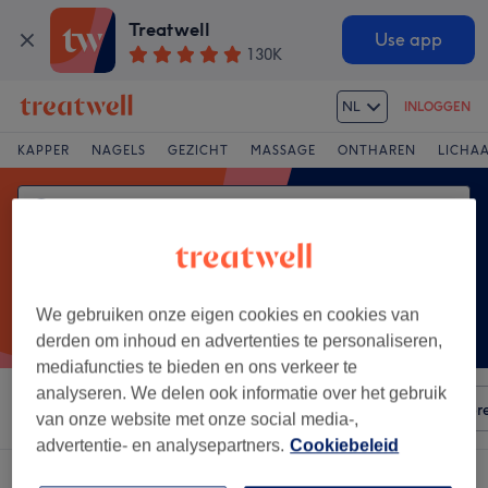
Treatwell
Use app
130K
NL
INLOGGEN
KAPPER
NAGELS
GEZICHT
MASSAGE
ONTHAREN
LICHA
We gebruiken onze eigen cookies en cookies van
derden om inhoud en advertenties te personaliseren,
mediafuncties te bieden en ons verkeer te
analyseren. We delen ook informatie over het gebruik
Sorteer op
Elke prijs
Voorzieningen
Salons
Expr
van onze website met onze social media-,
advertentie- en analysepartners.
Cookiebeleid
Een salon met:
krullen föhnen in Provinciestraat, Antwerpen