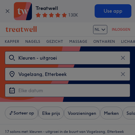
Treatwell
Use app
130K
NL
INLOGGEN
KAPPER
NAGELS
GEZICHT
MASSAGE
ONTHAREN
LICHA
Sorteer op
Elke prijs
Voorzieningen
Merken
Sal
17 salons met:
kleuren - uitgroei in de buurt van Vogelzang, Etterbeek