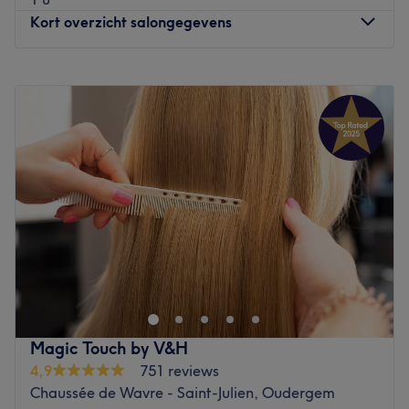
Kort overzicht salongegevens
Maandag
Gesloten
Dinsdag
09:00
–
19:00
Woensdag
09:00
–
19:00
Donderdag
09:00
–
19:00
Vrijdag
09:00
–
19:00
Zaterdag
09:00
–
19:00
Zondag
10:00
–
18:00
Tony and Son est un salon de coiffure situé à Saint-Josse,
à dix minutes à pieds du métro Madou. L'équipe
passionnée vous reçoit chaleureusement dans un salon
moderne et lumineux. Ici, chaque coiffeur a sa spécialité :
de la coupe de cheveux à la coloration en passant par
Magic Touch by V&H
des lissages brésilien, chez Tony and Son tous vos rêves
4,9
751 reviews
deviennent réalité ! Faites confiance aux coups de
Chaussée de Wavre - Saint-Julien, Oudergem
ciseaux et de pinceaux experts de l'équipe pour un