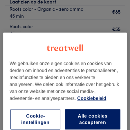
Laat zien op de kaart
nouveau look en parfaite adéquation avec votre
Roots color - Organic - zero ammo
personnalité !
€65
45 min
Go to venue
Roots color
€55
45 min
Kort overzicht salongegevens
Maandag
10:00
–
19:30
Dinsdag
10:00
–
19:30
We gebruiken onze eigen cookies en cookies van
Woensdag
10:00
–
19:30
derden om inhoud en advertenties te personaliseren,
Donderdag
10:00
–
19:30
mediafuncties te bieden en ons verkeer te
Vrijdag
10:00
–
19:30
analyseren. We delen ook informatie over het gebruik
Zaterdag
10:00
–
19:30
van onze website met onze social media-,
Zondag
Gesloten
advertentie- en analysepartners.
Cookiebeleid
Magic Touch by V&H in Auderghem is een moderne hair
Cookie-
Alle cookies
salon waar zorg en comfort centraal staan, met als doel
instellingen
accepteren
iedere klant te laten stralen met een kapsel dat perfect