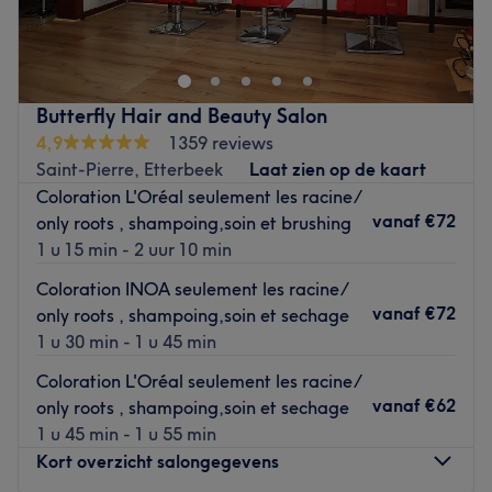
beauté situé à Woluwe-Saint-Lambert, en Belgique.
Transports publics les plus proches :
Butterfly Hair and Beauty Salon
Entre les stations de métro Gribaumont et Joséphine-
4,9
1359 reviews
Charlotte.
Saint-Pierre, Etterbeek
Laat zien op de kaart
Coloration L'Oréal seulement les racine/
L’équipe :
vanaf
€72
only roots , shampoing,soin et brushing
1 u 15 min - 2 uur 10 min
Une formidable équipe de professionnelles vous accueille
chaleureusement et vous propose des soins esthétiques de
Coloration INOA seulement les racine/
qualité, 100% vous et adaptés à vos besoins ainsi que vos
vanaf
€72
only roots , shampoing,soin et sechage
envies.
1 u 30 min - 1 u 45 min
Coloration L'Oréal seulement les racine/
Nos coups de cœur :
vanaf
€62
only roots , shampoing,soin et sechage
L’atmosphère : Espace entièrement dédié à la beauté et
1 u 45 min - 1 u 55 min
au bien-être, idéal pour prendre soin de soi en toute
Kort overzicht salongegevens
tranquillité.