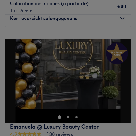
Coloration des racines (à partir de)
conviviale et met son savoir-faire à votre service pour
€40
1 u 15 min
réaliser des prestations personnalisées, avec soin et
Kort overzicht salongegevens
professionnalisme, selon vos envies et votre style.
Nos coups de cœur :
Maandag
09:00
–
16:30
L’atmosphère : un cadre chaleureux et convivial.
Dinsdag
09:00
–
16:30
La spécialité de l’établissement : la coiffure.
Woensdag
Gesloten
Go to venue
Donderdag
09:00
–
16:30
Vrijdag
09:00
–
20:00
Zaterdag
09:00
–
20:00
Zondag
Gesloten
Installé à Ixelles, venez découvrir le salon de coiffure
Caroline K ! Vous profiterez d'un agréable moment dans
un lieu joliment décoré où vous vous sentirez bien.
Caroline vous reçoit avec le sourire pour vous proposer
des prestations personnalisées tout en répondant à vos
Emanuela @ Luxury Beauty Center
besoins, afin de sublimer et mettre en valeur votre
4,9
138 reviews