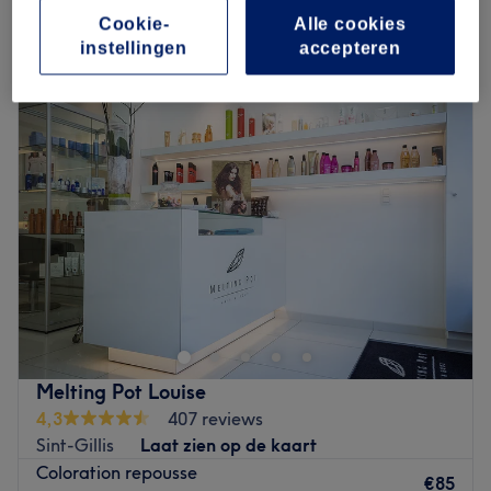
Cookie-
Alle cookies
instellingen
accepteren
Maandag
Gesloten
Dinsdag
10:00
–
19:00
Woensdag
10:00
–
19:00
Donderdag
10:00
–
19:00
Vrijdag
09:00
–
20:00
Zaterdag
09:00
–
20:00
Zondag
Gesloten
Cliona Beauty est un institut de beauté situé à Saint-
Gilles en plein cœur de Bruxelles et à quelques minutes à
pied des métros Louise et Hotel de Monnaies et des trams
de la Place Stéphanie. Préparez-vous à une mise en
beauté intégrale et minutieuse de la tête aux pieds :
Melting Pot Louise
beautés des mains et des pieds, onglerie, soins du
4,3
407 reviews
visage, massages, soins du corps, traitements anti-
Sint-Gillis
Laat zien op de kaart
cellulite et amincissants, épilations à la cire et au laser
Coloration repousse
ou encore coiffures pour cheveux européens et afro sont
€85