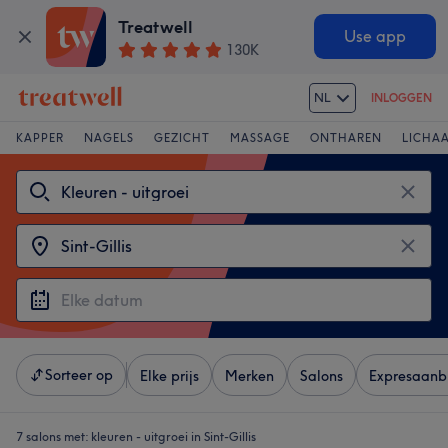
Treatwell
Use app
130K
NL
INLOGGEN
KAPPER
NAGELS
GEZICHT
MASSAGE
ONTHAREN
LICHA
Sorteer op
Elke prijs
Merken
Salons
Expresaanb
7 salons met:
kleuren - uitgroei in Sint-Gillis