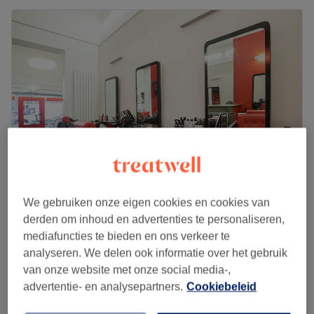
We gebruiken onze eigen cookies en cookies van
Cliona Beauty
derden om inhoud en advertenties te personaliseren,
4,5
260 reviews
mediafuncties te bieden en ons verkeer te
Berckmans - Munthof, Sint-Gillis
analyseren. We delen ook informatie over het gebruik
Laat zien op de kaart
van onze website met onze social media-,
Coloration des racines
€50
advertentie- en analysepartners.
Cookiebeleid
40 min
Kort overzicht salongegevens