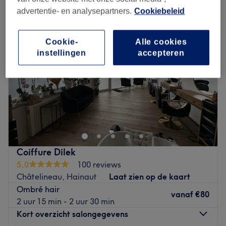
advertentie- en analysepartners.
Cookiebeleid
Cookie-
Alle cookies
instellingen
accepteren
Coiffure Dilek
5,0
100 reviews
Châtelineau, Hainaut
Laat zien op de kaart
Ombré hair
vanaf
€80
2 uur 15 min - 2 uur 30 min
Kort overzicht salongegevens