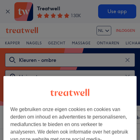
Treatwell
Use app
130K
NL
INLOGGEN
KAPPER
NAGELS
GEZICHT
MASSAGE
ONTHAREN
LICHA
We gebruiken onze eigen cookies en cookies van
derden om inhoud en advertenties te personaliseren,
Sorteer op
Elke prijs
Merken
Salons
Expresaanb
mediafuncties te bieden en ons verkeer te
analyseren. We delen ook informatie over het gebruik
2 salons met:
kleuren - ombre in Hainaut
van onze website met onze social media-,