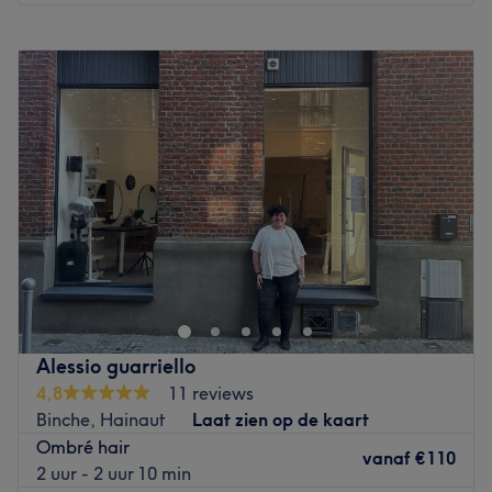
Maandag
Gesloten
Dinsdag
09:30
–
15:30
Woensdag
09:30
–
14:00
Donderdag
09:30
–
15:30
Vrijdag
09:30
–
16:00
Zaterdag
09:30
–
16:00
Zondag
Gesloten
Coiffure Dilek à Gilly est un salon de coiffure qui propose
des prestations complètes allant des coupes tendances
aux colorations personnalisées, en passant par des soins
capillaires adaptés à chaque type de cheveu. Grâce à un
savoir-faire reconnu, l'équipe du salon veille à sublimer
Alessio guarriello
votre chevelure tout en prenant soin de sa santé. Que
4,8
11 reviews
vous souhaitiez un changement radical ou un entretien
Binche, Hainaut
Laat zien op de kaart
régulier, Coiffure Dilek est l'adresse parfaite pour un
Ombré hair
moment beauté.
vanaf
€110
2 uur - 2 uur 10 min