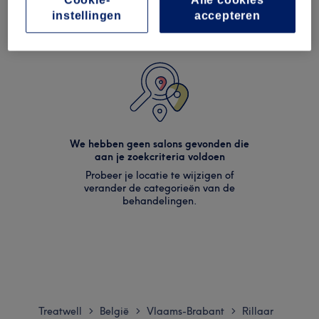
instellingen
accepteren
We hebben geen salons gevonden die
aan je zoekcriteria voldoen
Probeer je locatie te wijzigen of
verander de categorieën van de
behandelingen.
Treatwell
België
Vlaams-Brabant
Rillaar
>
>
>