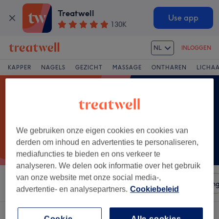
Treatwell
Use app
130K
NL
INLOGGEN
KAPPER
NAGELS
GEZICHT
MASSAGE
ONTHAREN
LICHA
We gebruiken onze eigen cookies en cookies van
derden om inhoud en advertenties te personaliseren,
mediafuncties te bieden en ons verkeer te
analyseren. We delen ook informatie over het gebruik
van onze website met onze social media-,
Sorteer op
Salons
Expresaanbiedingen
Beoordelin
advertentie- en analysepartners.
Cookiebeleid
Cookie-
Alle cookies