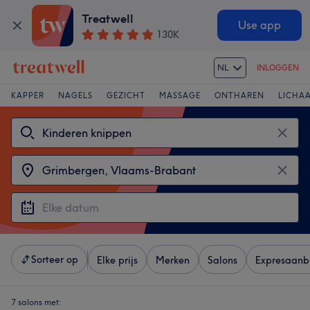
Treatwell
Use app
130K
NL
INLOGGEN
KAPPER
NAGELS
GEZICHT
MASSAGE
ONTHAREN
LICHA
Sorteer op
Elke prijs
Merken
Salons
Expresaanb
7 salons met: