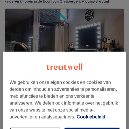
kinderen knippen in de buurt van Grimbergen, Vlaams-Brabant
We gebruiken onze eigen cookies en cookies van
derden om inhoud en advertenties te personaliseren,
Yoo Barber
mediafuncties te bieden en ons verkeer te
5,0
83 reviews
analyseren. We delen ook informatie over het gebruik
Strombeek-Bever, Vlaams-Brabant
van onze website met onze social media-,
Laat zien op de kaart
advertentie- en analysepartners.
Cookiebeleid
Enfant - Coupe
vanaf
€17
30 min - 1 u