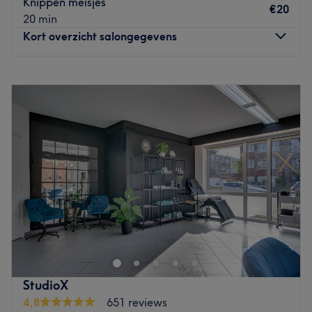
Knippen meisjes
€20
20 min
Kort overzicht salongegevens
Maandag
Gesloten
Dinsdag
09:00
–
19:00
Woensdag
09:00
–
19:00
Donderdag
09:00
–
19:00
Vrijdag
09:00
–
19:00
Zaterdag
09:00
–
19:00
Zondag
12:00
–
16:00
Liza Hair Salon in Merksem is een allround kapsalon en
beautysalon met meer dan 20 haat ervaring, waar je
terechtkunt voor haarverzorging en ontspannende
beautybehandelingen. In de salon hangt een warme,
vriendelijke sfeer waar persoonlijke aandacht en
StudioX
professionaliteit centraal staan.
4,8
651 reviews