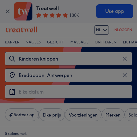
Treatwell
Use app
130K
NL
INLOGGEN
KAPPER
NAGELS
GEZICHT
MASSAGE
ONTHAREN
LICHA
Sorteer op
Elke prijs
Voorzieningen
Merken
Sal
5 salons met: