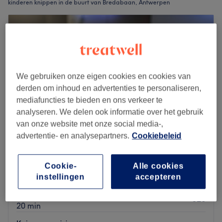
kinderen knippen in de buurt van Bredabaan, Antwerpen
We gebruiken onze eigen cookies en cookies van
derden om inhoud en advertenties te personaliseren,
mediafuncties te bieden en ons verkeer te
analyseren. We delen ook informatie over het gebruik
van onze website met onze social media-,
advertentie- en analysepartners.
Cookiebeleid
Liza Hair Salon - Natylim BV
Cookie-
Alle cookies
4,9
209 reviews
instellingen
accepteren
Bredabaan, Antwerpen
Laat zien op de kaart
Knippen jongen
€20
20 min