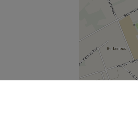
owel bus als trein.
Go to venue
rg
Beringen
>