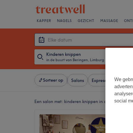
KAPPER
NAGELS
GEZICHT
MASSAGE
ONT
Kinderen knippen
in de buurt van Beringen, Limburg
・
Elke datum
We gebru
Sorteer op
Salons
Expresaanbiedingen
adverten
analyser
social m
Een salon met:
kinderen knippen in de buurt van 
Hairsal
5,0
Heusden