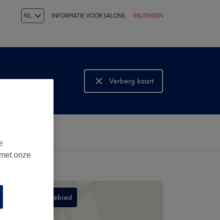
NL
INFORMATIE VOOR SALONS
INLOGGEN
Verberg kaart
Bekijk kaart
e
 met onze
Zoek in dit gebied
,