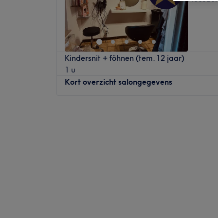
Kindersnit + föhnen (tem. 12 jaar)
1 u
Kort overzicht salongegevens
Maandag
Gesloten
Dinsdag
11:00
–
16:30
Woensdag
09:00
–
18:00
Donderdag
10:00
–
19:00
Vrijdag
Gesloten
Zaterdag
Gesloten
Zondag
Gesloten
Hairsalonlia in Heusden is een kapsalon w
staan, met als doel elke klant te laten str