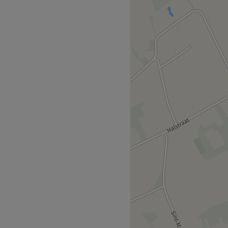
n is gelegen bij de bushalte
ion ligt op slechts 20
van medewerkers die zorg
el, vriendelijk en streven
ten te voldoen.
 oase van rust en verfijning
ayage, highlights, basic
e afwerkingen en volledige
Wella en meer hoogwaardige
ehandeling, leuke voor-en-na
eerd met glans de deur