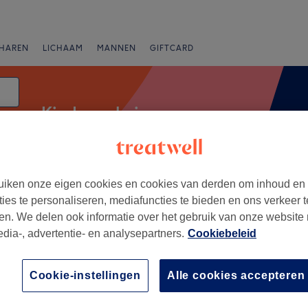
HAREN
LICHAAM
MANNEN
GIFTCARD
Kinderen knippen
iken onze eigen cookies en cookies van derden om inhoud en
Beoordeling
ties te personaliseren, mediafuncties te bieden en ons verkeer t
en. We delen ook informatie over het gebruik van onze website
edia-, advertentie- en analysepartners.
Cookiebeleid
Beringen, Limburg
+
onlia
Cookie-instellingen
Alle cookies accepteren
86 reviews
−
-Zolder, Limburg