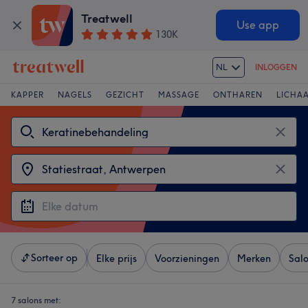
Treatwell
Use app
130K
NL
INLOGGEN
KAPPER
NAGELS
GEZICHT
MASSAGE
ONTHAREN
LICHA
Sorteer op
Elke prijs
Voorzieningen
Merken
Sal
7 salons met: