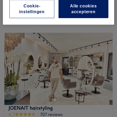
- vanaf
bespaar tot 20%
Cookie-
Alle cookies
2 uur 30 min
instellingen
accepteren
Kort overzicht salongegevens
Maandag
Gesloten
Dinsdag
09:00
–
18:00
Woensdag
09:00
–
18:00
Donderdag
09:00
–
18:00
Vrijdag
09:00
–
19:00
Zaterdag
09:00
–
19:00
Zondag
11:00
–
18:00
Linda Hair Body and Face is een women-only salon in het
centrum van Berchem. Linda en manar en wassila hebben
al meer dan 15 jaar ervaring in de beautysector en elk
jaar volgen ze verschillende opleidingen om op de
hoogte te blijven van alle trends. Linda en manar en
JOENAIT hairstyling
wassila weten dus precies hoe ze jou kunnen helpen met
4,7
707 reviews
de perfecte behandeling. Ze zijn gespecialiseerd in