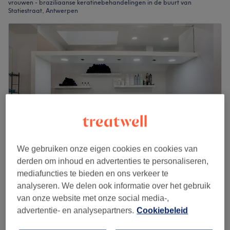
vrouwen - braziliaanse keratinebehandelingen in de buurt van
Statiestraat, Antwerpen
We gebruiken onze eigen cookies en cookies van
derden om inhoud en advertenties te personaliseren,
Linda Hair Body and Face
mediafuncties te bieden en ons verkeer te
4,4
1324 reviews
analyseren. We delen ook informatie over het gebruik
Statiestraat, Antwerpen
Laat zien op de kaart
van onze website met onze social media-,
Last-minute
advertentie- en analysepartners.
Cookiebeleid
Braziliaanse keratinebehandeling
vanaf
€128