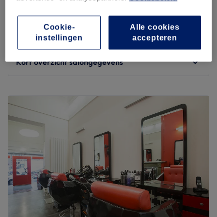
Forfait Lissage à la kératine
vanaf
€150
2 uur 15 min - 3 uur
Cookie-
Alle cookies
Forfait Lissage japonais extra lisse
instellingen
accepteren
vanaf
€180
2 uur 15 min - 3 uur
Kort overzicht salongegevens
Maandag
Gesloten
Dinsdag
09:00
–
18:30
Woensdag
09:00
–
18:30
Donderdag
09:00
–
18:30
Vrijdag
09:00
–
18:30
Zaterdag
09:00
–
18:00
Zondag
Gesloten
Installé à St Gilles, venez découvrir le salon de coiffure
Serge Alexander fort de ses 45 ans de carrière en
permanence à la recherche des nouvelles idées. Vous
profiterez d'un agréable moment dans un lieu joliment