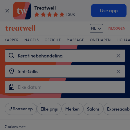
Treatwell
Use app
130K
NL
INLOGGEN
KAPPER
NAGELS
GEZICHT
MASSAGE
ONTHAREN
LICHA
Sorteer op
Elke prijs
Merken
Salons
Expresaanb
7 salons met: