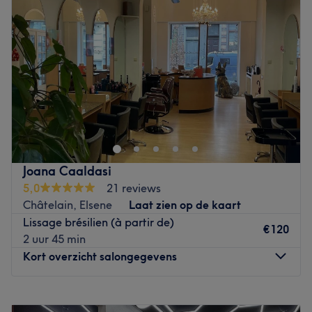
Donderdag
09:30
–
19:00
Vrijdag
09:30
–
19:00
Zaterdag
09:30
–
19:00
Zondag
Gesloten
Melting Pot est un centre de beauté situé sur la commune
de Saint-Gilles, à deux pas de Châtelain. C’est un lieu
d’esthétique, de coiffure et de relooking tout à fait
unique. Vous serez accueilli, dans un cadre à la fois
calme et chaleureux, par une équipe professionnelle et
Joana Caaldasi
compétente qui vous aidera à mettre en valeur votre
5,0
21 reviews
physique et votre personnalité. Leur désir est de vous
Châtelain, Elsene
Laat zien op de kaart
proposer des conseils et des soins personnalisés,
Lissage brésilien (à partir de)
répondant parfaitement à vos exigences. L'institut est
€120
2 uur 45 min
facilement accessible en transport en commun avec les
Kort overzicht salongegevens
trams 92 et 97, l'arrêt le plus proche et Janson.
Go to venue
Maandag
Gesloten
Dinsdag
09:30
–
18:30