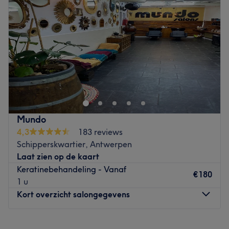
Donderdag
10:00
–
18:00
Vrijdag
10:00
–
18:00
Zaterdag
10:00
–
18:00
Zondag
Gesloten
Onze salon bevindt zich op de Plantin en Moretuslei,
centraal gelegen in Antwerpen. We zijn makkelijk
bereikbaar met het openbaar vervoer en er is voldoende
parkeergelegenheid in de buurt. De salon ligt op
wandelafstand van het station Antwerpen-Berchem en
Mundo
dicht bij verschillende bushaltes en tramhaltes. Dankzij
4,3
183 reviews
onze centrale ligging zijn we vlot bereikbaar, zowel
Schipperskwartier, Antwerpen
vanuit het centrum van Antwerpen als vanuit de
Laat zien op de kaart
omliggende gemeenten.
Keratinebehandeling - Vanaf
€180
Go to venue
1 u
Kort overzicht salongegevens
Maandag
13:00
–
17:00