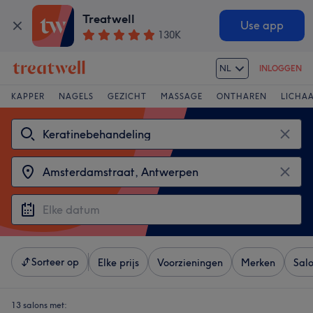
Treatwell
Use app
130K
NL
INLOGGEN
KAPPER
NAGELS
GEZICHT
MASSAGE
ONTHAREN
LICHA
Sorteer op
Elke prijs
Voorzieningen
Merken
Sal
13 salons met: