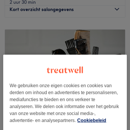
2 uur 30 min
Kort overzicht salongegevens
Maandag
10:00
–
18:00
Dinsdag
10:00
–
18:00
Woensdag
10:00
–
18:00
Donderdag
13:00
–
20:00
Vrijdag
10:00
–
18:00
Zaterdag
10:00
–
18:00
Zondag
Gesloten
Instituut Redentor is een gerenommeerde ontharingssalon
We gebruiken onze eigen cookies en cookies van
gelegen in het hart van Antwerpen. Deze salon staat
derden om inhoud en advertenties te personaliseren,
bekend om de uitstekende service en
mediafuncties te bieden en ons verkeer te
kwaliteitsbehandelingen die het biedt aan zijn klanten.
analyseren. We delen ook informatie over het gebruik
Dichtstbijzijnde openbaar vervoer
Kapsalon Loco
van onze website met onze social media-,
4,9
65 reviews
advertentie- en analysepartners.
Cookiebeleid
Op slechts 1 minuut lopen van tramhalte Antwerpen
Paardenmarkt, Antwerpen
Amsterdam.