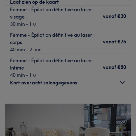
Laat zien op de kaart
NB : Les règlements sur place devront être effectués en
Femme - Épilation définitive au laser :
espèces uniquement. Dans cet institut, les soins sont
vanaf
€30
visage
réservés aux femmes.
30 min - 1 u
Go to venue
Femme - Épilation définitive au laser :
vanaf
€75
corps
40 min - 2 uur
Femme - Épilation définitive au laser :
vanaf
€80
Intime
40 min - 1 u
Kort overzicht salongegevens
Maandag
10:00
–
19:00
Dinsdag
10:00
–
19:00
Woensdag
10:00
–
19:00
Donderdag
10:00
–
19:00
Vrijdag
10:00
–
19:00
Zaterdag
10:30
–
19:00