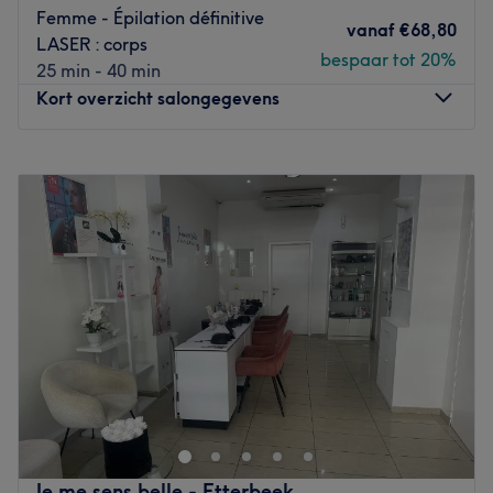
Go to venue
Femme - Épilation définitive
vanaf
€68,80
LASER : corps
bespaar tot 20%
25 min - 40 min
Kort overzicht salongegevens
Maandag
10:00
–
15:00
Dinsdag
09:00
–
18:00
Woensdag
09:00
–
14:00
Donderdag
09:00
–
18:00
Vrijdag
09:00
–
18:00
Zaterdag
09:00
–
15:00
Zondag
Gesloten
Situé à Jette, La Vie est Belle est un institut beauté à
deux pas de l’arrêt de tram Lenoir.
Vous êtes accueilli dans un endroit à l’ambiance zen et à
la décoration raffinée. Mélanie, votre esthéticienne
Je me sens belle - Etterbeek