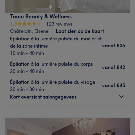
professionnalisme. Que ce soit pour une pause bien-être
rapide ou une journée de cocooning, le salon met l'accent
Tamu Beauty & Wellness
sur les soins et garantit une expérience mémorable.
3,9
123 reviews
Châtelain, Elsene
Laat zien op de kaart
Transport public le plus proche
Épilation à la lumière pulsée du maillot et
L'arrêt de bus La Chasse (ligne 34) est à une minute à
vanaf
€35
de la zone intime
pied.
10 min - 40 min
Épilation à la lumière pulsée du corps
vanaf
€42
L’équipe
20 min - 40 min
Guler est ravie de partager son savoir-faire.
Épilation à la lumière pulsée du visage
vanaf
€45
20 min - 30 min
Kort overzicht salongegevens
Nos coups de cœur :
L’atmosphère : une ambiance conviviale dans un institut
Maandag
Gesloten
moderne où vous vous sentirez détendu.
Dinsdag
08:30
–
20:00
Les spécialités de l’établissement : les soins du visage et
Woensdag
09:30
–
20:00
les soins du corps.