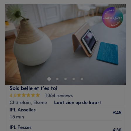
Sois belle et t'es toi
4,8
1064 reviews
Châtelain, Elsene
Laat zien op de kaart
IPL Aisselles
€45
15 min
IPL Fesses
€30