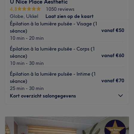
Allgemein - kinderfreundlich
U Nice Place Aesthetic
4,8
1050 reviews
Produkte - Vegan - tierversuchsfrei - Produkte aus
Globe, Ukkel
Laat zien op de kaart
Deutschland
Épilation à la lumière pulsée - Visage (1
Internet - kostenloses W-LAN
vanaf
€50
séance)
Zahlungsmöglichkeiten - Barzahlung - EC-Kartenzahlung
10 min - 20 min
- Kreditkartenzahlung - Kontaktlose Bezahlung
Épilation à la lumière pulsée - Corps (1
Lage - Bahnhaltestelle in der Nähe - Bushaltestelle in der
vanaf
€60
séance)
Nähe - Hauptbahnhof in der Nähe - kostenpflichtige
10 min - 30 min
Parkplätze in der Nähe
Épilation à la lumière pulsée - Intime (1
Essen & Getränke - kostenlose Getränke
vanaf
€70
séance)
25 min - 30 min
Sprachen - deutsch - türkisch - englisch
Kort overzicht salongegevens
Raus aus dem Alltag und tauchen Sie ein in die Welt der
hochwertigen Schönheitspflege. Ich biete Ihnen eine
Maandag
10:00
–
19:00
Auswahl an hochwertigen Behandlungen für strahlend
Dinsdag
10:00
–
19:00
schöne und reine Haut. Lehnen Sie sich zurück, genießen
Woensdag
10:00
–
19:00
die Auszeit und lassen Sie sich überzeugen!
Donderdag
10:00
–
19:00