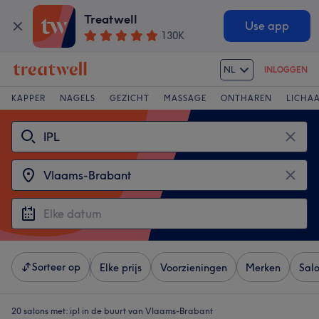
Treatwell
Use app
130K
NL
INLOGGEN
KAPPER
NAGELS
GEZICHT
MASSAGE
ONTHAREN
LICHA
Sorteer op
Elke prijs
Voorzieningen
Merken
Sal
20 salons met:
ipl in de buurt van Vlaams-Brabant