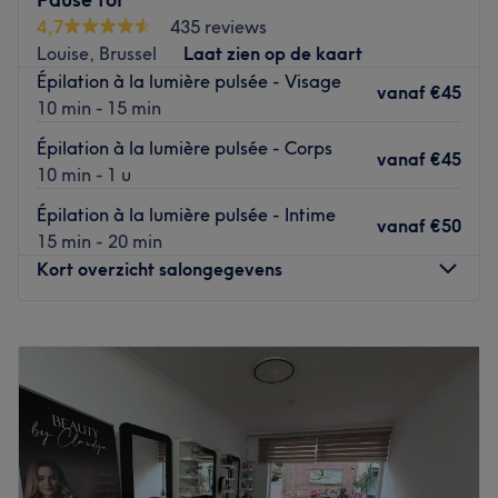
conseiller et de personnaliser chacun de ses soins en
4,7
435 reviews
fonction de vos besoins. L'institut est facilement
Louise, Brussel
Laat zien op de kaart
accessible en transports en commun avec le métro 1, le
Épilation à la lumière pulsée - Visage
tram 39 ou le bus 36 : arrêt Stockel.
vanaf
€45
10 min - 15 min
Go to venue
Épilation à la lumière pulsée - Corps
vanaf
€45
10 min - 1 u
Épilation à la lumière pulsée - Intime
vanaf
€50
15 min - 20 min
Kort overzicht salongegevens
Maandag
10:00
–
19:00
Dinsdag
10:00
–
19:00
Woensdag
10:00
–
19:00
Donderdag
10:00
–
19:00
Vrijdag
10:00
–
19:00
Zaterdag
10:00
–
18:00
Zondag
Gesloten