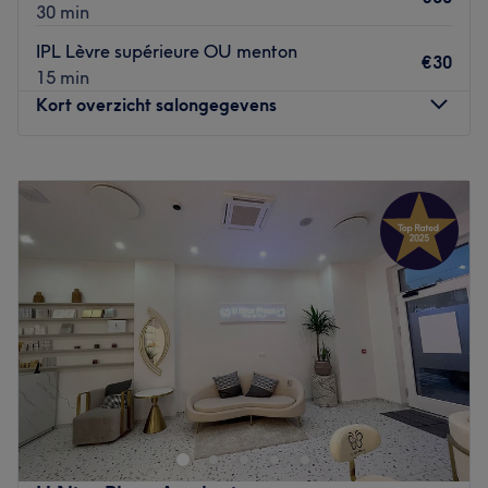
30 min
IPL Lèvre supérieure OU menton
€30
15 min
Kort overzicht salongegevens
Maandag
09:00
–
20:00
Dinsdag
09:00
–
20:00
Woensdag
09:00
–
20:00
Donderdag
09:00
–
20:00
Vrijdag
09:00
–
20:00
Zaterdag
09:00
–
16:00
Zondag
Gesloten
Sauberkeit und Hygiene - Desinfektionsmittel verfügbar -
Behandlungsräume werden desinfiziert -
Behandlungsmaterialien sind einmalig oder werden
desinfiziert - Beschränkte Kundenanzahl