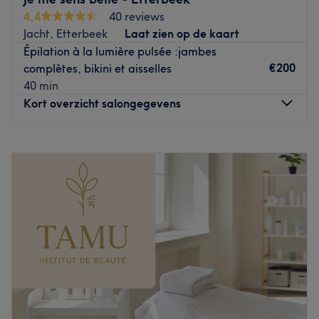
passionnée et très professionnelle, est à votre écoute et
4,4
40 reviews
vous propose le meilleur des soins esthétiques.
Jacht, Etterbeek
Laat zien op de kaart
Épilation à la lumière pulsée :jambes
Des superbes ongles, des cils XXL, un visage radieux, de
€200
complètes, bikini et aisselles
beaux pieds, une peau douce ou encore un moment de
40 min
détente ? Vous êtes ici à la bonne adresse. On
Kort overzicht salongegevens
chouchoute votre corps et on lui redonne toute sa beauté.
N.B : L'établissement n'accepte que les paiements en
Maandag
09:00
–
19:00
espèces.
Dinsdag
09:00
–
19:00
Go to venue
Woensdag
09:00
–
19:00
Donderdag
09:00
–
19:00
Vrijdag
09:00
–
19:00
Zaterdag
09:00
–
19:00
Zondag
Gesloten
Je me sens belle - Etterbeek est un institut de beauté
installé à Etterbeek. Profitez d'un moment rien qu'à vous
grâce à des soins sur mesure effectués avec