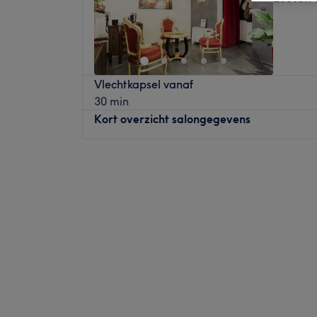
Vlechtkapsel vanaf
30 min
Kort overzicht salongegevens
Maandag
Gesloten
Dinsdag
11:00
–
20:00
Woensdag
11:00
–
20:00
Donderdag
11:00
–
20:00
Vrijdag
11:00
–
20:00
Zaterdag
09:00
–
18:00
Zondag
Gesloten
Gala de Luxe beauty & hair is gelegen in h
Galina is een haarstyliste met jarenlange e