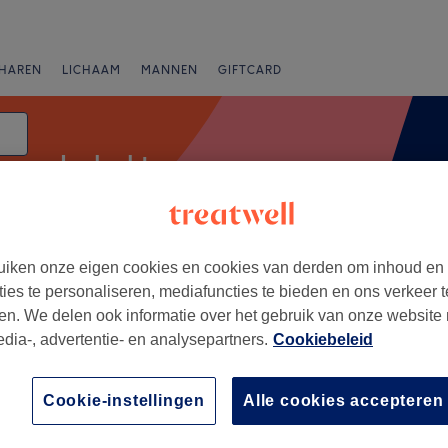
HAREN
LICHAAM
MANNEN
GIFTCARD
Invlechten
iken onze eigen cookies en cookies van derden om inhoud en
Beoordeling
ties te personaliseren, mediafuncties te bieden en ons verkeer t
en. We delen ook informatie over het gebruik van onze website
edia-, advertentie- en analysepartners.
Cookiebeleid
+
e Luxe
Cookie-instellingen
Alle cookies accepteren
333 reviews
−
Centrum, Leuven