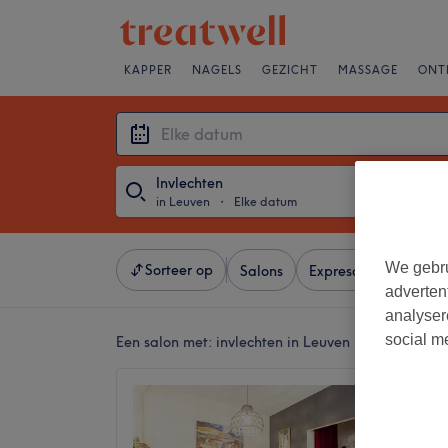
KAPPER
NAGELS
GEZICHT
MASSAGE
ONT
Invlechten
in Leuven
・
Elke datum
We gebru
Sorteer op
Salons
Expresaanbiedingen
adverten
analyser
social m
Een salon met:
invlechten in Leuven
Gala d
4,3
Leuven 