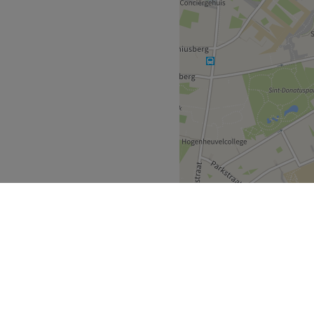
rabant
Leuven
>