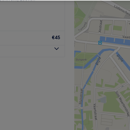
€45
artje Leuven. Eigenaresse
rvaring in de