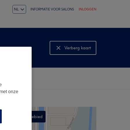
NL
INFORMATIE VOOR SALONS
INLOGGEN
Verberg kaart
Bekijk kaart
e
 met onze
Zoek in dit gebied
,