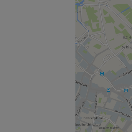
it salon zijn: hygiëne en
y & hair word jij als een
en terecht voor je haar maar
rzorging, ontharing en
 – met één afspraak kun je
én en dezelfde specialiste.
Go to venue