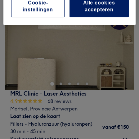
Cookie-
Alle cookies
instellingen
accepteren
MRL Clinic - Laser Aesthetics
4,9
68 reviews
Mortsel, Provincie Antwerpen
Laat zien op de kaart
Fillers - Hyaluronzuur (hyaluronpen)
vanaf
€150
30 min - 45 min
Kort overzicht salongegevens