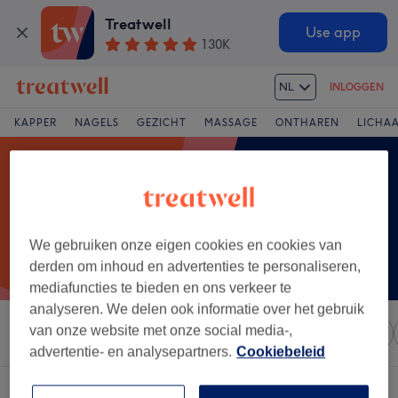
Treatwell
Use app
130K
NL
INLOGGEN
KAPPER
NAGELS
GEZICHT
MASSAGE
ONTHAREN
LICHA
We gebruiken onze eigen cookies en cookies van
derden om inhoud en advertenties te personaliseren,
mediafuncties te bieden en ons verkeer te
analyseren. We delen ook informatie over het gebruik
van onze website met onze social media-,
Sorteer op
Elke prijs
Salons
Expresaanbiedingen
advertentie- en analysepartners.
Cookiebeleid
Een salon met:
injectables in Mortsel, Provincie Antwerpen