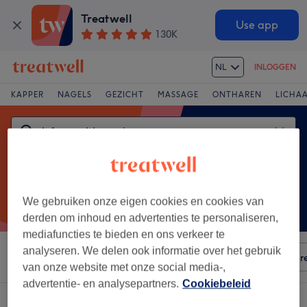
Treatwell
Use app
130K
NL
INLOGGEN
KAPPER
NAGELS
GEZICHT
MASSAGE
ONTHAREN
LICHA
We gebruiken onze eigen cookies en cookies van
derden om inhoud en advertenties te personaliseren,
mediafuncties te bieden en ons verkeer te
analyseren. We delen ook informatie over het gebruik
Sorteer op
Elke prijs
Voorzieningen
Salons
Expr
van onze website met onze social media-,
advertentie- en analysepartners.
Cookiebeleid
Een salon met:
infraroodtherapie in Brugge Centrum, Brugge