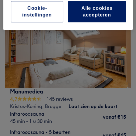
Cookie-
Alle cookies
instellingen
accepteren
Manumedica
4,7
145 reviews
Kristus-Koning, Brugge
Laat zien op de kaart
Infraroodsauna
vanaf
€15
45 min - 1 u 30 min
Infraroodsauna - 5 beurten
vanaf
€65