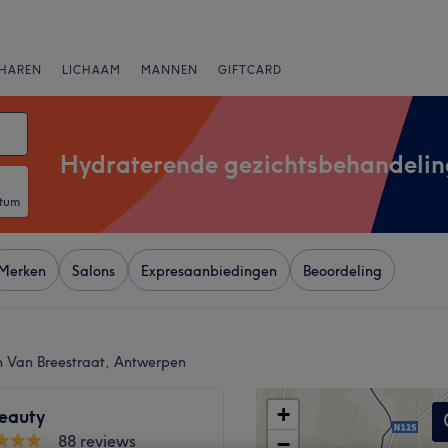
HAREN
LICHAAM
MANNEN
GIFTCARD
Hydraterende gezichtsbehandelin
atum
Merken
Salons
Expresaanbiedingen
Beoordeling
n Van Breestraat, Antwerpen
+
Beauty
88 reviews
−