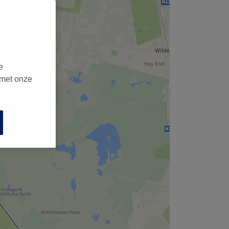
,
e
 met onze