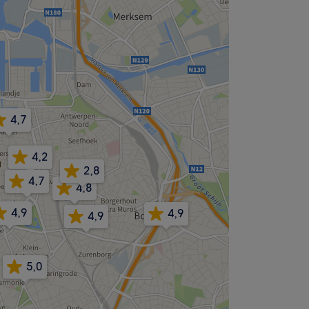
4,7
4,2
2,8
4,7
4,8
4,9
4,9
4,9
5,0