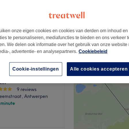
traat, Antwerpen
iken onze eigen cookies en cookies van derden om inhoud en
ties te personaliseren, mediafuncties te bieden en ons verkeer t
vanaf
€115
en. We delen ook informatie over het gebruik van onze website
edia-, advertentie- en analysepartners.
Cookiebeleid
Cookie-instellingen
Alle cookies accepteren
kin
9 reviews
eemstraat, Antwerpen
-minute
iensten om aan al uw