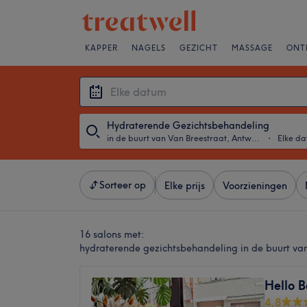
KAPPER
NAGELS
GEZICHT
MASSAGE
ONT
Hydraterende Gezichtsbehandeling
in de buurt van Van Breestraat, Antwerpen
・
Elke d
Sorteer op
Elke prijs
Voorzieningen
16 salons met:
hydraterende gezichtsbehandeling in de buurt va
Hello 
4,8