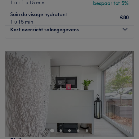
1 u - 1 u 15 min
bespaar tot 5%
Soin du visage hydratant
€80
1 u 15 min
Kort overzicht salongegevens
Maandag
09:30
–
19:00
Dinsdag
09:30
–
19:00
Woensdag
Gesloten
Donderdag
09:30
–
19:00
Vrijdag
09:30
–
19:00
Zaterdag
10:00
–
16:00
Zondag
Gesloten
Beauty Skin Studio est un institut de beauté situé à
Rhode-Saint-Genèse. Laissez-vous vous faire chouchouter
par Kristina, le temps d'une parenthèse de douceur et
profitez de soins sur mesure pour révéler votre beauté
naturelle et prendre soin de votre peau.