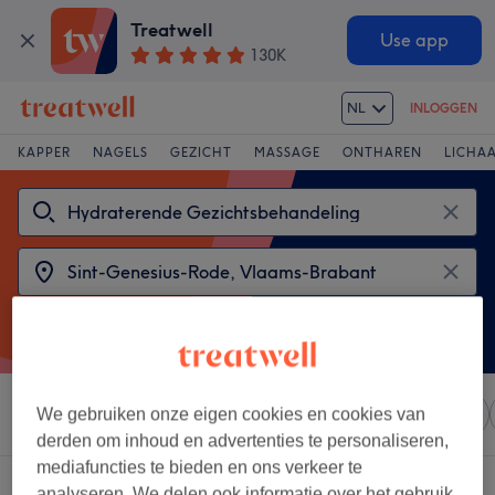
Treatwell
Use app
130K
NL
INLOGGEN
KAPPER
NAGELS
GEZICHT
MASSAGE
ONTHAREN
LICHA
Sorteer op
We gebruiken onze eigen cookies en cookies van
Elke prijs
Salons
Expresaanbiedingen
derden om inhoud en advertenties te personaliseren,
mediafuncties te bieden en ons verkeer te
2 salons met:
analyseren. We delen ook informatie over het gebruik