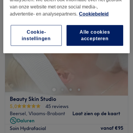
hydraterende gezichtsbehandeling in de buurt van Sint-Genesius-
Rode, Vlaams-Brabant
van onze website met onze social media-,
advertentie- en analysepartners.
Cookiebeleid
Cookie-
Alle cookies
instellingen
accepteren
Beauty Skin Studio
5,0
45 reviews
Beersel, Vlaams-Brabant
Laat zien op de kaart
Daluren
vanaf
€95
Soin Hydrafacial