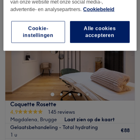
hydraterende gezichtsbehandeling in de buurt van Magdalena,
van onze website met onze social media-,
Brugge
advertentie- en analysepartners.
Cookiebeleid
Cookie-
Alle cookies
instellingen
accepteren
Coquette Rosette
4,9
145 reviews
Magdalena, Brugge
Laat zien op de kaart
Gelaatsbehandeling - Total hydrating
€88
1 u