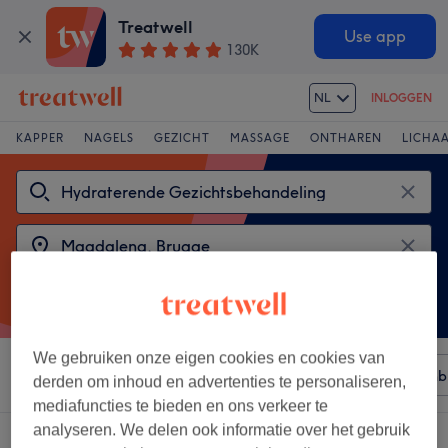
Treatwell
Use app
130K
NL
INLOGGEN
KAPPER
NAGELS
GEZICHT
MASSAGE
ONTHAREN
LICHA
We gebruiken onze eigen cookies en cookies van
Sorteer op
Elke prijs
Merken
Salons
Expresaanb
derden om inhoud en advertenties te personaliseren,
mediafuncties te bieden en ons verkeer te
analyseren. We delen ook informatie over het gebruik
2 salons met: