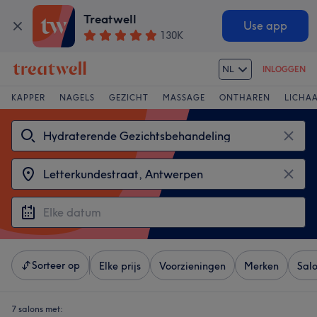
Treatwell
Use app
130K
NL
INLOGGEN
KAPPER
NAGELS
GEZICHT
MASSAGE
ONTHAREN
LICHA
Sorteer op
Elke prijs
Voorzieningen
Merken
Sal
7 salons met: