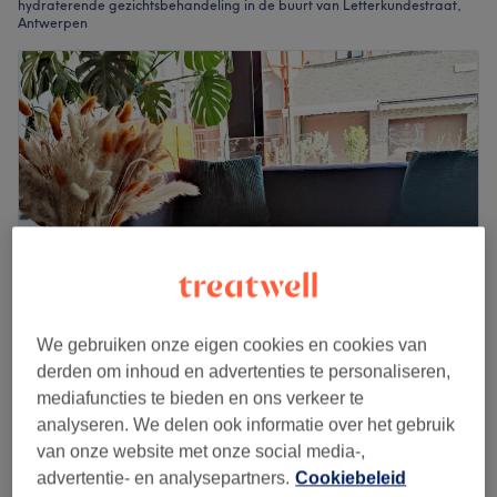
hydraterende gezichtsbehandeling in de buurt van Letterkundestraat,
Antwerpen
We gebruiken onze eigen cookies en cookies van
Hello Beauty
derden om inhoud en advertenties te personaliseren,
4,8
88 reviews
mediafuncties te bieden en ons verkeer te
Paleisstraat, Antwerpen
Laat zien op de kaart
analyseren. We delen ook informatie over het gebruik
Intense hydratatiebehandeling
van onze website met onze social media-,
vanaf
€115
1 u 15 min - 1 u 50 min
advertentie- en analysepartners.
Cookiebeleid