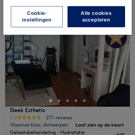
Kort overzicht salongegevens
Cookie-
Alle cookies
Maandag
09:00
–
21:00
instellingen
accepteren
Dinsdag
09:00
–
21:00
Woensdag
09:00
–
21:00
Donderdag
09:00
–
21:00
Vrijdag
09:00
–
21:00
Zaterdag
09:00
–
20:00
Zondag
Gesloten
Hello Beauty biedt een breed scala aan diensten om aan
al uw schoonheidsbehoeften te voldoen. Onze ervaren
stylisten bieden niet alleen haar knipbeurten en styling
aan, maar ook wimperextensions voor een extra vleugje
glamour. We bieden ook waxbehandelingen en
Sleek Esthetic
laserdepilatie voor een langdurige en zachte huid.
5,0
271 reviews
Daarnaast hebben we een verscheidenheid aan
Vlaamse Kaai, Antwerpen
Laat zien op de kaart
gezichtsbehandelingen die zijn afgestemd op uw
Gelaatsbehandeling - Hydratatie
huidtype en behoeften, zodat uw huid stralend en