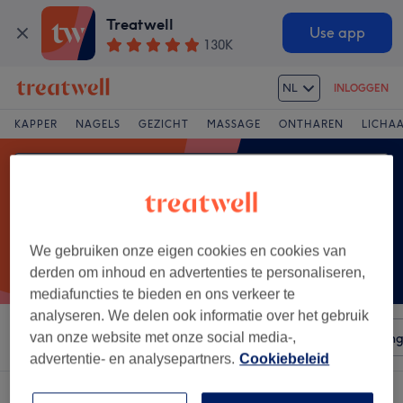
Treatwell
Use app
130K
NL
INLOGGEN
KAPPER
NAGELS
GEZICHT
MASSAGE
ONTHAREN
LICHA
We gebruiken onze eigen cookies en cookies van
derden om inhoud en advertenties te personaliseren,
mediafuncties te bieden en ons verkeer te
analyseren. We delen ook informatie over het gebruik
Sorteer op
van onze website met onze social media-,
Voorzieningen
Salons
Expresaanbiedin
advertentie- en analysepartners.
Cookiebeleid
Een salon met: