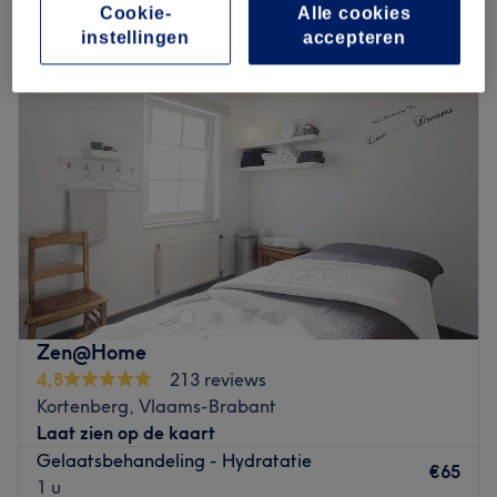
hydraterende gezichtsbehandeling in Kortenberg, Vlaams-Brabant
Cookie-
Alle cookies
instellingen
accepteren
Zen@Home
4,8
213 reviews
Kortenberg, Vlaams-Brabant
Laat zien op de kaart
Gelaatsbehandeling - Hydratatie
€65
1 u