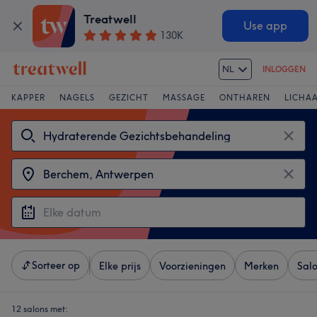
Treatwell
Use app
130K
NL
INLOGGEN
KAPPER
NAGELS
GEZICHT
MASSAGE
ONTHAREN
LICHA
Sorteer op
Elke prijs
Voorzieningen
Merken
Sal
12 salons met: