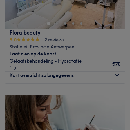
Onze salon bevindt zich op de Plantin en Moretuslei,
centraal gelegen in Antwerpen. We zijn makkelijk
bereikbaar met het openbaar vervoer en er is voldoende
parkeergelegenheid in de buurt. De salon ligt op
wandelafstand van het station Antwerpen-Berchem en
Flora beauty
dicht bij verschillende bushaltes en tramhaltes. Dankzij
5,0
2 reviews
onze centrale ligging zijn we vlot bereikbaar, zowel
Statielei, Provincie Antwerpen
vanuit het centrum van Antwerpen als vanuit de
Laat zien op de kaart
omliggende gemeenten.
Gelaatsbehandeling - Hydratatie
€70
Go to venue
1 u
Kort overzicht salongegevens
Maandag
14:00
–
20:00
Dinsdag
14:00
–
20:00
Woensdag
14:00
–
20:00
Donderdag
14:00
–
20:00
Vrijdag
14:00
–
19:00
Zaterdag
14:00
–
19:00