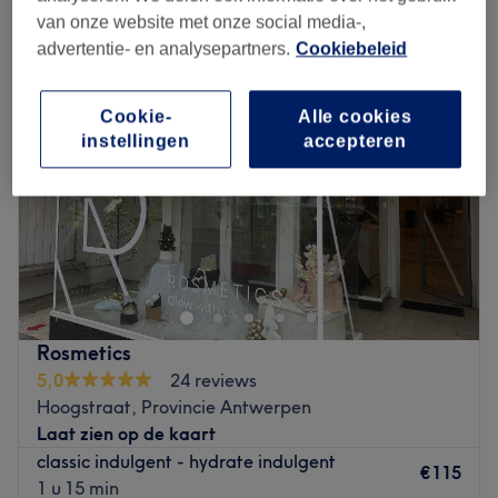
hydraterende gezichtsbehandeling in Mechelen, Provincie Antwerpen
van onze website met onze social media-,
advertentie- en analysepartners.
Cookiebeleid
Cookie-
Alle cookies
instellingen
accepteren
Rosmetics
5,0
24 reviews
Hoogstraat, Provincie Antwerpen
Laat zien op de kaart
classic indulgent - hydrate indulgent
€115
1 u 15 min