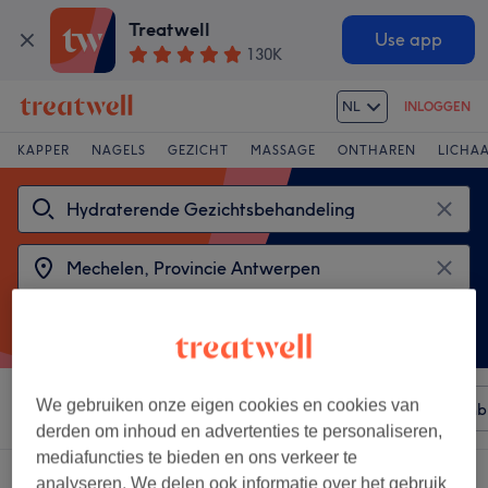
Treatwell
Use app
130K
NL
INLOGGEN
KAPPER
NAGELS
GEZICHT
MASSAGE
ONTHAREN
LICHA
We gebruiken onze eigen cookies en cookies van
Sorteer op
Elke prijs
Merken
Salons
Expresaanb
derden om inhoud en advertenties te personaliseren,
mediafuncties te bieden en ons verkeer te
2 salons met:
analyseren. We delen ook informatie over het gebruik