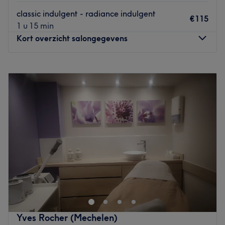
classic indulgent - radiance indulgent
€115
1 u 15 min
Kort overzicht salongegevens
Maandag
Gesloten
Dinsdag
10:00
–
20:00
Woensdag
10:00
–
20:00
Donderdag
10:00
–
20:00
Vrijdag
10:00
–
20:00
Zaterdag
10:00
–
18:00
Zondag
Gesloten
Rozan – Oprichtster van Rosmetics Gedreven door de
kracht van self-care creëerde Rozan Rosmetics als een
plek waar schoonheid en welzijn samenkomen. Met een
persoonlijke aanpak en oog voor detail zorgt zij ervoor
dat elke behandeling meer is dan verzorging alleen —
Yves Rocher (Mechelen)
het is een moment van rust, zelfvertrouwen en