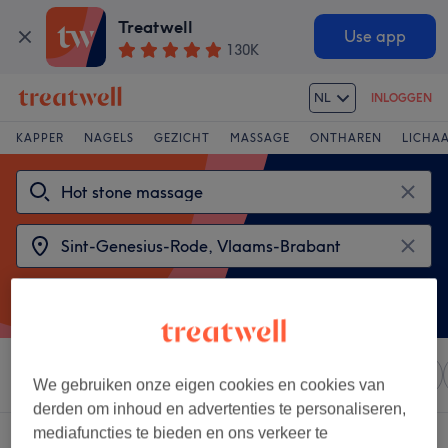
Treatwell
Use app
130K
NL
INLOGGEN
KAPPER
NAGELS
GEZICHT
MASSAGE
ONTHAREN
LICHA
Sorteer op
Elke prijs
Salons
Expresaanbiedingen
We gebruiken onze eigen cookies en cookies van
derden om inhoud en advertenties te personaliseren,
mediafuncties te bieden en ons verkeer te
2 salons met: