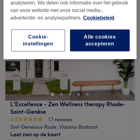
hot stone massages in de buurt van Sint-Genesius-Rode, Vlaams-
analyseren. We delen ook informatie over het gebruik
Brabant
van onze website met onze social media-,
advertentie- en analysepartners.
Cookiebeleid
Cookie-
Alle cookies
instellingen
accepteren
L'Excellence - Zen Wellness therapy Rhode-
Saint-Genèse
4,8
17 reviews
Sint-Genesius-Rode, Vlaams-Brabant
Laat zien op de kaart