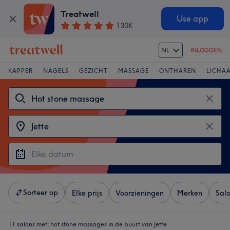
Treatwell
Use app
130K
NL
INLOGGEN
KAPPER
NAGELS
GEZICHT
MASSAGE
ONTHAREN
LICHA
Sorteer op
Elke prijs
Voorzieningen
Merken
Sal
11 salons met:
hot stone massages in de buurt van Jette