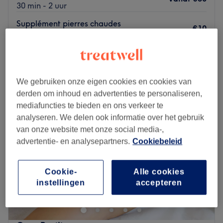
30 min - 2 uur
Supplément pierres chaudes
€10
5 min
Kort overzicht salongegevens
Maandag
11:00
–
22:00
We gebruiken onze eigen cookies en cookies van
Dinsdag
11:00
–
22:00
derden om inhoud en advertenties te personaliseren,
Woensdag
11:00
–
22:00
mediafuncties te bieden en ons verkeer te
Donderdag
11:00
–
22:00
analyseren. We delen ook informatie over het gebruik
Vrijdag
11:00
–
22:00
van onze website met onze social media-,
Zaterdag
11:00
–
22:00
advertentie- en analysepartners.
Cookiebeleid
Zondag
11:00
–
22:00
Cypo Saint Joseph est un salon de massage situé dans le
Cookie-
Alle cookies
instellingen
accepteren
centre-ville de Bruxelles, près des halles de Saint-Géry.
Venez découvrir l'incroyable gamme de massages que
vous propose cet établissement : massages orientaux,
thérapeutiques, réflexologiques et relaxants ! Vous