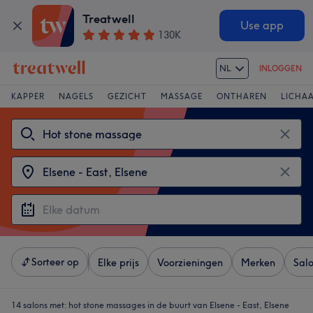
Treatwell
Use app
130K
NL
INLOGGEN
KAPPER
NAGELS
GEZICHT
MASSAGE
ONTHAREN
LICHA
Sorteer op
Elke prijs
Voorzieningen
Merken
Sal
14 salons met:
hot stone massages in de buurt van Elsene - East, Elsene