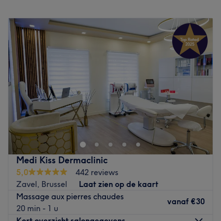
apaisante et revitalisante.
Maandag
10:00
–
19:00
Nos coups de cœur :
Dinsdag
10:00
–
19:00
L’atmosphère : Un cadre chaleureux et relaxant, idéal
Woensdag
10:00
–
19:00
pour une parenthèse de détente.
Donderdag
10:00
–
19:00
Les spécialités de l’établissement : Massages de la
Vrijdag
10:00
–
19:00
méthode Renata França, et et d’autres techniques
Zaterdag
10:00
–
19:00
personnalisés réalisés avec expertise pour harmoniser le
Zondag
Gesloten
corps et apaiser l’esprit.
Go to venue
Bienvenue chez iBeauty Institut, votre destination de choix
pour un soin de beauté complet et personnalisé. Notre
salon propose une vaste gamme de services pour
répondre à tous vos besoins de bien-être et d'esthétique.
Que vous recherchiez une épilation au laser, une
Medi Kiss Dermaclinic
épilation à la cire traditionnelle, ou encore des soins du
5,0
442 reviews
visage revitalisants, nous avons tout ce qu'il vous faut.
Zavel, Brussel
Laat zien op de kaart
Nos experts en coiffure sont prêts à transformer vos
Massage aux pierres chaudes
cheveux avec les dernières tendances et techniques,
vanaf
€30
20 min - 1 u
tandis que notre équipe de spécialistes en manucure et
Kort overzicht salongegevens