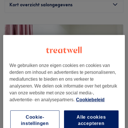
Kort overzicht salongegevens
Maandag
Gesloten
Dinsdag
10:00
–
19:00
Woensdag
10:00
–
19:00
Donderdag
10:00
–
19:00
Vrijdag
09:00
–
20:00
Zaterdag
09:00
–
20:00
Zondag
Gesloten
We gebruiken onze eigen cookies en cookies van
derden om inhoud en advertenties te personaliseren,
Cliona Beauty est un institut de beauté situé à Saint-
mediafuncties te bieden en ons verkeer te
Gilles en plein cœur de Bruxelles et à quelques minutes à
analyseren. We delen ook informatie over het gebruik
pied des métros Louise et Hotel de Monnaies et des trams
van onze website met onze social media-,
de la Place Stéphanie. Préparez-vous à une mise en
advertentie- en analysepartners.
Cookiebeleid
beauté intégrale et minutieuse de la tête aux pieds :
Oosterse Massage Brussel
beautés des mains et des pieds, onglerie, soins du
4,6
118 reviews
visage, massages, soins du corps, traitements anti-
Cookie-
Alle cookies
Brugmann-Lepoutre, Elsene
cellulite et amincissants, épilations à la cire et au laser
instellingen
accepteren
Laat zien op de kaart