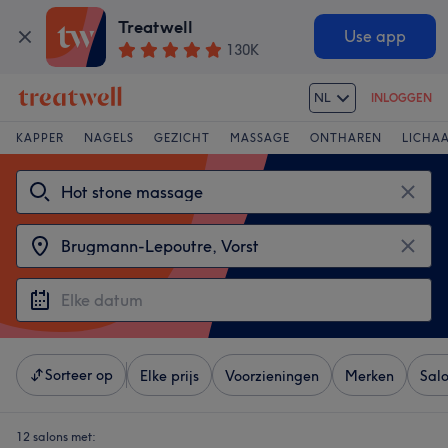
Treatwell
Use app
130K
NL
INLOGGEN
KAPPER
NAGELS
GEZICHT
MASSAGE
ONTHAREN
LICHA
Sorteer op
Elke prijs
Voorzieningen
Merken
Sal
12 salons met: