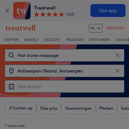
Treatwell
Use app
130K
NL
INLOGGEN
KAPPER
NAGELS
GEZICHT
MASSAGE
ONTHAREN
LICHA
Sorteer op
Elke prijs
Voorzieningen
Merken
Sal
7 salons met: