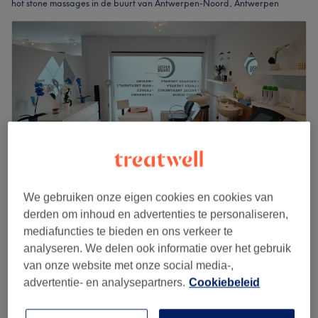
hot stone massages in de buurt van Antwerpen-Noord, Antwerpen
We gebruiken onze eigen cookies en cookies van
derden om inhoud en advertenties te personaliseren,
Mondee Relax&Beauty
mediafuncties te bieden en ons verkeer te
4,9
287 reviews
analyseren. We delen ook informatie over het gebruik
A. Van Cauwelaert, Antwerpen
van onze website met onze social media-,
Laat zien op de kaart
advertentie- en analysepartners.
Cookiebeleid
Hot stone massage
vanaf
€40
30 min - 1 u 30 min