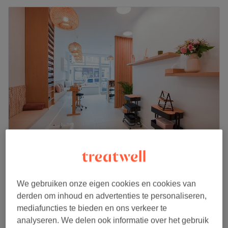
Loubna Aesthetics
4,8
1651 reviews
Hoog Sint-Gillis, Sint-Gillis
Laat zien op de kaart
We gebruiken onze eigen cookies en cookies van
Massage du visage, du cuir chevelu et des
derden om inhoud en advertenties te personaliseren,
€50
épaules
mediafuncties te bieden en ons verkeer te
30 min
analyseren. We delen ook informatie over het gebruik
Kort overzicht salongegevens