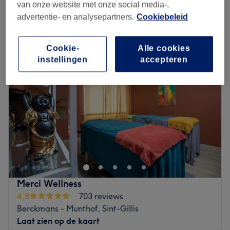
van onze website met onze social media-,
advertentie- en analysepartners.
Cookiebeleid
Maandag
10:00
–
19:00
Dinsdag
10:00
–
19:00
Cookie-
Alle cookies
Woensdag
10:00
–
19:00
instellingen
accepteren
Donderdag
10:00
–
19:00
Vrijdag
10:00
–
19:00
Zaterdag
10:00
–
19:00
Zondag
12:00
–
19:00
Bienvenue chez Loubna Aesthetics Belgium, un centre de
beauté unique en plein Bruxelles, dans le quartier de la
Barrière de Saint-Gilles à proximité du parc de Forest.
Poussez les portes d'un établissement à l'ambiance
Merci Wellness
chaleureuse et conviviale. Vous êtes ici à l'endroit parfait
4,8
703 reviews
pour un soin effectué à l'aide de produits aux marques
Berckmans - Munthof, Sint-Gillis
réputées comme Lisine.
Laat zien op de kaart