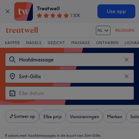
Treatwell
Use app
130K
NL
INLOGGEN
KAPPER
NAGELS
GEZICHT
MASSAGE
ONTHAREN
LICHA
Sorteer op
Elke prijs
Voorzieningen
Merken
Sal
8 salons met:
hoofdmassages in de buurt van Sint-Gillis