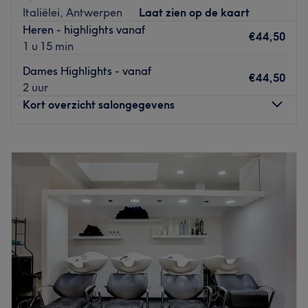
onze centrale ligging zijn we vlot bereikbaar, zowel
Italiëlei, Antwerpen
Laat zien op de kaart
vanuit het centrum van Antwerpen als vanuit de
Heren - highlights vanaf
omliggende gemeenten.
€44,50
1 u 15 min
Go to venue
Dames Highlights - vanaf
€44,50
2 uur
Kort overzicht salongegevens
Maandag
Gesloten
Dinsdag
10:00
–
19:00
Woensdag
10:00
–
18:00
Donderdag
10:00
–
20:00
Vrijdag
10:00
–
18:00
Zaterdag
09:30
–
17:00
Zondag
Gesloten
Een nieuwe look? Dan is JOENAIT, kampioen van België,
de geknipte man voor de job! Hij behaalde in april 2015
de eerste prijs algemeen klassement Masters, Belgisch