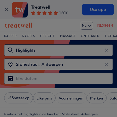
Treatwell
Use app
130K
NL
INLOGGEN
KAPPER
NAGELS
GEZICHT
MASSAGE
ONTHAREN
LICHA
Sorteer op
Elke prijs
Voorzieningen
Merken
Sal
5 salons met:
highlights in de buurt van Statiestraat, Antwerpen