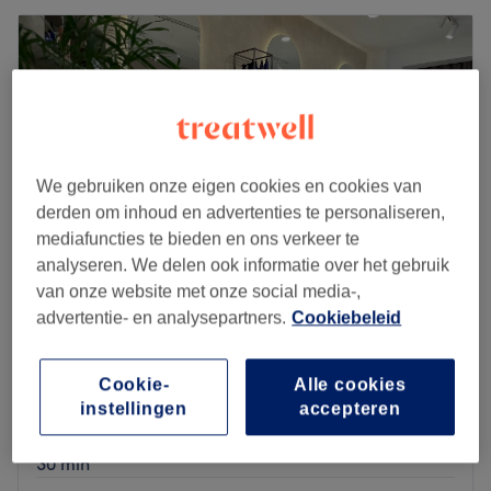
We gebruiken onze eigen cookies en cookies van
derden om inhoud en advertenties te personaliseren,
mediafuncties te bieden en ons verkeer te
analyseren. We delen ook informatie over het gebruik
van onze website met onze social media-,
advertentie- en analysepartners.
Cookiebeleid
ÉTÈ beauty salon, Antwerp
4,9
121 reviews
Provinciestraat, Antwerpen
Cookie-
Alle cookies
Laat zien op de kaart
instellingen
accepteren
Vrouwen - Consultatie balayage of kleuren
€1
30 min