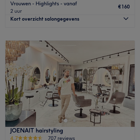
Vrouwen - Highlights - vanaf
€160
2 uur
Kort overzicht salongegevens
Maandag
10:00
–
16:00
Dinsdag
10:00
–
18:00
Woensdag
10:00
–
17:00
Donderdag
10:00
–
18:00
Vrijdag
10:00
–
18:00
Zaterdag
10:00
–
18:00
Zondag
Gesloten
Onze salon bevindt zich op de Plantin en Moretuslei,
centraal gelegen in Antwerpen. We zijn makkelijk
bereikbaar met het openbaar vervoer en er is voldoende
parkeergelegenheid in de buurt. De salon ligt op
wandelafstand van het station Antwerpen-Berchem en
JOENAIT hairstyling
dicht bij verschillende bushaltes en tramhaltes. Dankzij
4,7
707 reviews