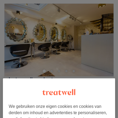
Javine wellness Louise
4,5
1539 reviews
Louise, Brussel
Laat zien op de kaart
Cryolipolyse
vanaf
€99
1 u
We gebruiken onze eigen cookies en cookies van
derden om inhoud en advertenties te personaliseren,
Mèches tête complète
vanaf
€65