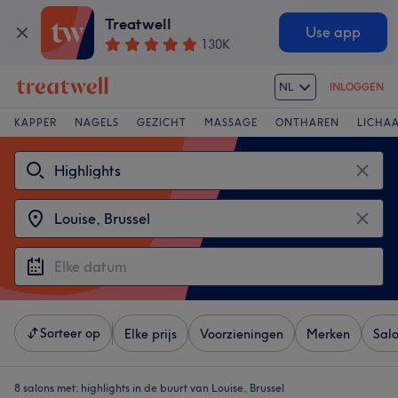
Treatwell
Use app
130K
NL
INLOGGEN
KAPPER
NAGELS
GEZICHT
MASSAGE
ONTHAREN
LICHA
Sorteer op
Elke prijs
Voorzieningen
Merken
Sal
8 salons met:
highlights in de buurt van Louise, Brussel