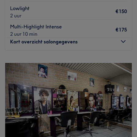
Lowlight
€150
2 uur
Multi-Highlight Intense
€175
2 uur 10 min
Kort overzicht salongegevens
Maandag
10:00
–
19:30
Dinsdag
10:00
–
19:30
Woensdag
10:00
–
19:30
Donderdag
10:00
–
19:30
Vrijdag
10:00
–
19:30
Zaterdag
10:00
–
19:30
Zondag
Gesloten
Magic Touch by V&H in Auderghem is een moderne hair
salon waar zorg en comfort centraal staan, met als doel
iedere klant te laten stralen met een kapsel dat perfect