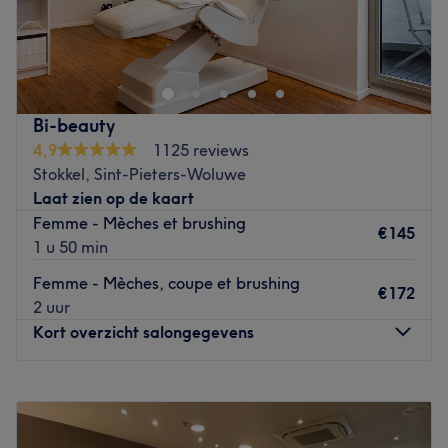
Mes Anges est un salon de coiffure situé à Woluwe-Saint-
Lambert, à proximité de l'arrêt de métro Alma et en face
du Point bar. Une équipe souriante et professionnelle vous
accueille chaleureusement dans leur temple de la
coiffure. Que ce soit pour une nouvelle coupe de cheveux,
Bi-beauty
une coloration ou un balayage, votre coiffeur veillera à
4,9
1125 reviews
vous offrir un service personnalisé pour un résultat qui
Stokkel, Sint-Pieters-Woluwe
saura mettre en valeur vos atouts !
Laat zien op de kaart
Go to venue
Femme - Mèches et brushing
€145
1 u 50 min
Femme - Mèches, coupe et brushing
€172
2 uur
Kort overzicht salongegevens
Maandag
09:00
–
18:00
Dinsdag
09:00
–
18:30
Woensdag
Gesloten