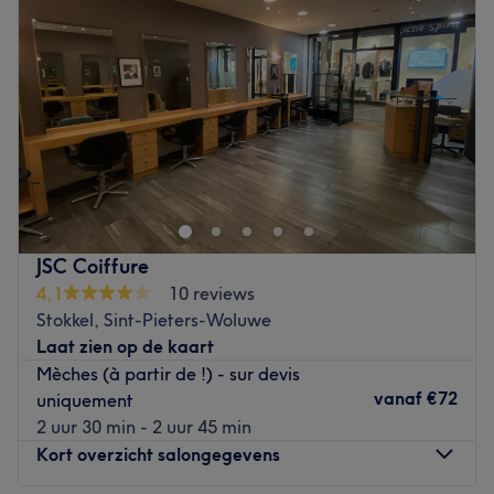
Donderdag
09:00
–
18:30
Vrijdag
09:00
–
18:30
Zaterdag
09:00
–
18:30
Zondag
Gesloten
Bi-beauty est un très joli salon de beauté situé à dans le
quartier Stockel à Bruxelles.
Vous prenez place dans un endroit décoré avec goût,
lumineux et confortable.
JSC Coiffure
4,1
10 reviews
C'est la très agréable et professionnelle Bahija qui vous
Stokkel, Sint-Pieters-Woluwe
accueille chaleureusement. Elle vous propose son
Laat zien op de kaart
expertise pour des soins de qualité avec des produits au
Mèches (à partir de !) - sur devis
top signés BioBalance et OPI.
vanaf
€72
uniquement
2 uur 30 min - 2 uur 45 min
Sublimez votre visage avec un soin du visage 100% bio et
Kort overzicht salongegevens
retrouvez un teint lumineux et plus jeune ! Manucures,
beautés des pieds et autres épilations pour une peau