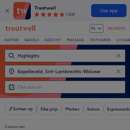
Treatwell
Use app
130K
NL
INLOGGEN
KAPPER
NAGELS
GEZICHT
MASSAGE
ONTHAREN
LICHA
Sorteer op
Elke prijs
Merken
Salons
Expresaanb
5 salons met: