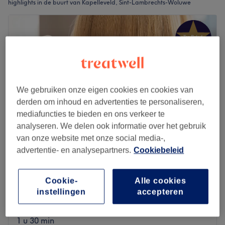
highlights in de buurt van Kapelleveld, Sint-Lambrechts-Woluwe
We gebruiken onze eigen cookies en cookies van
derden om inhoud en advertenties te personaliseren,
mediafuncties te bieden en ons verkeer te
analyseren. We delen ook informatie over het gebruik
van onze website met onze social media-,
advertentie- en analysepartners.
Cookiebeleid
Magic Touch by V&H
4,9
751 reviews
Cookie-
Alle cookies
Chaussée de Wavre - Saint-Julien, Oudergem
instellingen
accepteren
Laat zien op de kaart
Baby Light
€150
1 u 30 min