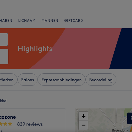
HAREN
LICHAAM
MANNEN
GIFTCARD
Highlights
Merken
Salons
Expresaanbiedingen
Beoordeling
kkel
+
azzone
839 reviews
−
is