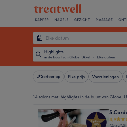
KAPPER
NAGELS
GEZICHT
MASSAGE
ONT
Highlights
in de buurt van Globe, Ukkel
・
Elke datum
Sorteer op
Elke prijs
Voorzieningen
14 salons met:
highlights in de buurt van Globe, U
S.Card
4,9
Sint-Gill