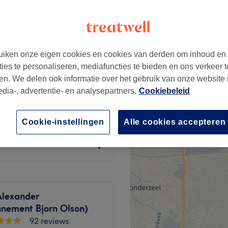
iken onze eigen cookies en cookies van derden om inhoud en
vanaf
€84
ties te personaliseren, mediafuncties te bieden en ons verkeer t
en. We delen ook informatie over het gebruik van onze website
edia-, advertentie- en analysepartners.
Cookiebeleid
vanaf
€92
Cookie-instellingen
Alle cookies accepteren
vanaf
€92
Alexander
nnement Bjorn Olson)
92 reviews