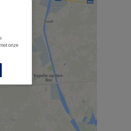
e
 met onze