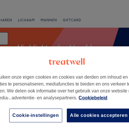
HAREN
LICHAAM
MANNEN
GIFTCARD
Highlights - heel hoofd
iken onze eigen cookies en cookies van derden om inhoud en
Expresaanbiedingen
Beoordeling
ties te personaliseren, mediafuncties te bieden en ons verkeer t
en. We delen ook informatie over het gebruik van onze website
edia-, advertentie- en analysepartners.
Cookiebeleid
+
e Dilek
Cookie-instellingen
Alle cookies accepteren
100 reviews
−
neau, Hainaut