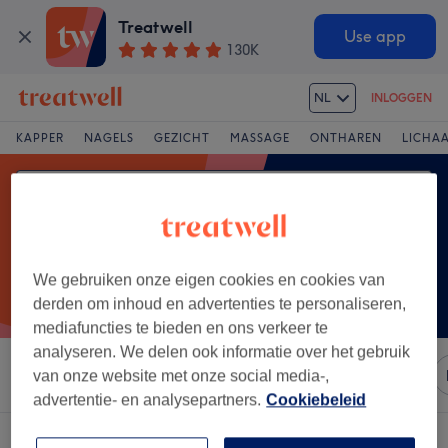
Treatwell
Use app
130K
NL
INLOGGEN
KAPPER
NAGELS
GEZICHT
MASSAGE
ONTHAREN
LICHA
We gebruiken onze eigen cookies en cookies van
derden om inhoud en advertenties te personaliseren,
mediafuncties te bieden en ons verkeer te
analyseren. We delen ook informatie over het gebruik
Sorteer op
Merken
Salons
Expresaanbiedingen
van onze website met onze social media-,
advertentie- en analysepartners.
Cookiebeleid
Een salon met:
henna brows in Province de Liège