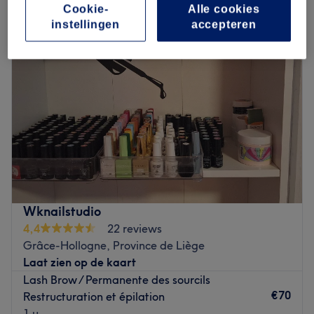
Cookie-
Alle cookies
instellingen
accepteren
Wknailstudio
4,4
22 reviews
Grâce-Hollogne, Province de Liège
Laat zien op de kaart
Lash Brow / Permanente des sourcils
€70
Restructuration et épilation
1 u