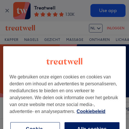
Treatwell
Use app
130K
NL
INLOGGEN
KAPPER
NAGELS
GEZICHT
MASSAGE
ONTHAREN
LICHA
We gebruiken onze eigen cookies en cookies van
derden om inhoud en advertenties te personaliseren,
mediafuncties te bieden en ons verkeer te
analyseren. We delen ook informatie over het gebruik
van onze website met onze social media-,
Sorteer op
Salons
Expresaanbiedingen
Beoordelin
advertentie- en analysepartners.
Cookiebeleid
Cookie-
Alle cookies