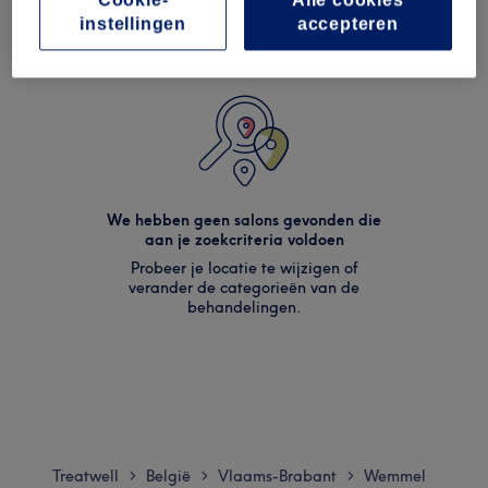
instellingen
accepteren
We hebben geen salons gevonden die
aan je zoekcriteria voldoen
Probeer je locatie te wijzigen of
verander de categorieën van de
behandelingen.
Treatwell
België
Vlaams-Brabant
Wemmel
>
>
>