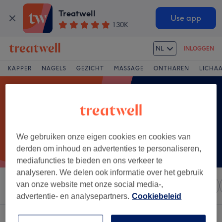
Treatwell
Use app
130K
NL
INLOGGEN
KAPPER
NAGELS
GEZICHT
MASSAGE
ONTHAREN
LICHA
We gebruiken onze eigen cookies en cookies van
derden om inhoud en advertenties te personaliseren,
mediafuncties te bieden en ons verkeer te
analyseren. We delen ook informatie over het gebruik
van onze website met onze social media-,
Sorteer op
Elke prijs
Salons
Expresaanbiedingen
advertentie- en analysepartners.
Cookiebeleid
Een salon met:
headspa in Beveren, Oost-Vlaanderen