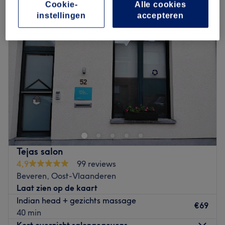
Cookie-
Alle cookies
instellingen
accepteren
Tejas salon
4,9
99 reviews
Beveren, Oost-Vlaanderen
Laat zien op de kaart
Indian head + gezichts massage
€69
40 min
Kort overzicht salongegevens