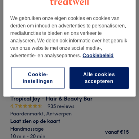
handmassages in de buurt van Historisch centrum, Antwerpen
We gebruiken onze eigen cookies en cookies van
derden om inhoud en advertenties te personaliseren,
mediafuncties te bieden en ons verkeer te
analyseren. We delen ook informatie over het gebruik
van onze website met onze social media-,
advertentie- en analysepartners.
Cookiebeleid
Cookie-
Alle cookies
instellingen
accepteren
Tropical Joy - Hair & Beauty Bar
4,7
935 reviews
Paardenmarkt, Antwerpen
Laat zien op de kaart
Handmassage
vanaf
€15
10 min - 20 min