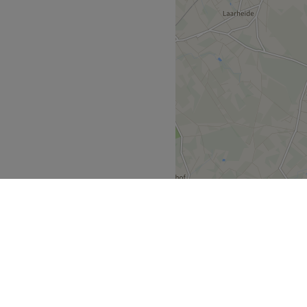
est la formule FORFAIT de
er en profondeur les effets
ight. Une séance plus
rie de 6 à 11 massages
el aux effets purifiants et
rps et l’esprit.
bre taoïste à Uccle.
n espèces.
Go to venue
ijk Gewest
Ukkel
>
>