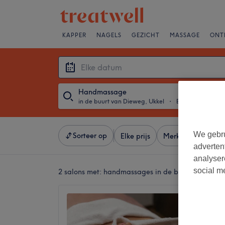
KAPPER
NAGELS
GEZICHT
MASSAGE
ONT
Handmassage
in de buurt van Dieweg, Ukkel
・
Elke datum
We gebru
Sorteer op
Elke prijs
Merken
Salons
adverten
analyser
social m
2 salons met:
handmassages in de buurt van Diew
Catali
4,9
Beersel