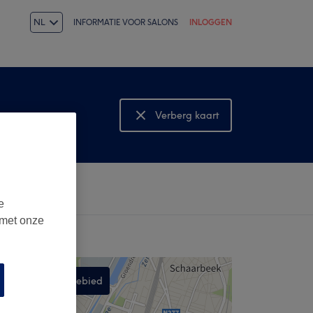
NL
INFORMATIE VOOR SALONS
INLOGGEN
Verberg kaart
Bekijk kaart
e
 met onze
Zoek in dit gebied
,