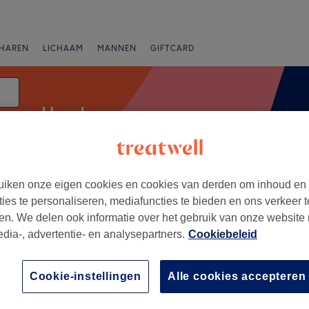
HAREN
LICHAAM
MANNEN
GIFTCARD
Handmassage
iken onze eigen cookies en cookies van derden om inhoud en
Expresaanbiedingen
Beoordeling
ties te personaliseren, mediafuncties te bieden en ons verkeer t
en. We delen ook informatie over het gebruik van onze website
edia-, advertentie- en analysepartners.
Cookiebeleid
eg, Ukkel
+
na
Cookie-instellingen
Alle cookies accepteren
20 reviews
−
, Vlaams-Brabant