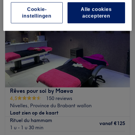
Cookie-
Alle cookies
instellingen
accepteren
Rêves pour soi by Maeva
4,5
150 reviews
Nivelles, Province du Brabant wallon
Laat zien op de kaart
Rituel du hammam
vanaf
€125
1 u - 1 u 30 min