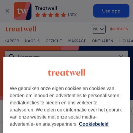
Treatwell
Use app
130K
NL
INLOGGEN
KAPPER
NAGELS
GEZICHT
MASSAGE
ONTHAREN
LICHA
We gebruiken onze eigen cookies en cookies van
derden om inhoud en advertenties te personaliseren,
mediafuncties te bieden en ons verkeer te
analyseren. We delen ook informatie over het gebruik
Sorteer op
Elke prijs
Salons
Expresaanbiedingen
van onze website met onze social media-,
advertentie- en analysepartners.
Cookiebeleid
Een salon met:
hammam in Nivelles, Province du Brabant wallon