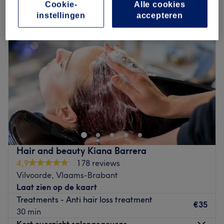
Cookie-
Alle cookies
instellingen
accepteren
Hair and beauty Kiana Barrera
4,9
178 reviews
Vilvoorde, Vlaams-Brabant
Laat zien op de kaart
Treatments - Anti hair loss treatment
€35
30 min
Kort overzicht salongegevens