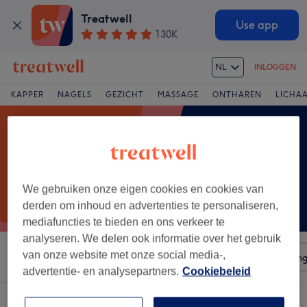
Treatwell
Use app
130K
NL
INLOGGEN
KAPPER
NAGELS
GEZICHT
MASSAGE
ONTHAREN
LICHA
We gebruiken onze eigen cookies en cookies van
derden om inhoud en advertenties te personaliseren,
mediafuncties te bieden en ons verkeer te
analyseren. We delen ook informatie over het gebruik
van onze website met onze social media-,
Sorteer op
Salons
Expresaanbiedingen
Beoordelin
advertentie- en analysepartners.
Cookiebeleid
Een salon met:
haaruitval behandeling in Vilvoorde, Vlaams-Brabant