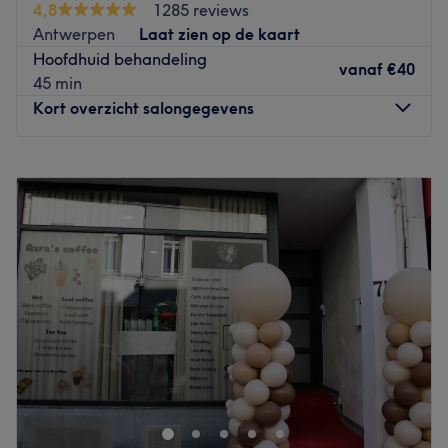
4,8
1285 reviews
onze centrale ligging zijn we vlot bereikbaar, zowel
Antwerpen
Laat zien op de kaart
vanuit het centrum van Antwerpen als vanuit de
Hoofdhuid behandeling
omliggende gemeenten.
vanaf
€40
45 min
Go to venue
Kort overzicht salongegevens
Maandag
09:15
–
20:00
Dinsdag
09:15
–
20:00
Woensdag
09:15
–
20:00
Donderdag
09:15
–
20:00
Vrijdag
09:15
–
20:00
Zaterdag
09:15
–
19:00
Zondag
Gesloten
Queenglamzzz Beautysalon is een schoonheidssalon die
haar klanten een breed scala aan
schoonheidsbehandelingen aanbiedt. De salon is
gevestigd op een gunstige locatie, gemakkelijk