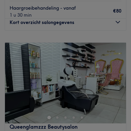
Haargroeibehandeling - vanaf
€80
1 u 30 min
Kort overzicht salongegevens
Maandag
10:00
–
16:00
Dinsdag
10:00
–
18:00
Woensdag
10:00
–
17:00
Donderdag
10:00
–
18:00
Vrijdag
10:00
–
18:00
Zaterdag
10:00
–
18:00
Zondag
Gesloten
Onze salon bevindt zich op de Plantin en Moretuslei,
centraal gelegen in Antwerpen. We zijn makkelijk
bereikbaar met het openbaar vervoer en er is voldoende
parkeergelegenheid in de buurt. De salon ligt op
wandelafstand van het station Antwerpen-Berchem en
Queenglamzzz Beautysalon
dicht bij verschillende bushaltes en tramhaltes. Dankzij