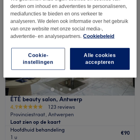
haaruitval behandeling in de buurt van Jezusstraat, Antwerpen
derden om inhoud en advertenties te personaliseren,
mediafuncties te bieden en ons verkeer te
analyseren. We delen ook informatie over het gebruik
van onze website met onze social media-,
advertentie- en analysepartners.
Cookiebeleid
Cookie-
Alle cookies
instellingen
accepteren
ÉTÈ beauty salon, Antwerp
4,9
123 reviews
Provinciestraat, Antwerpen
Laat zien op de kaart
Hoofdhuid behandeling
€90
1 u