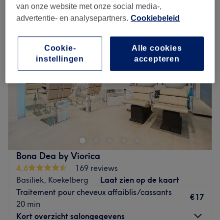
haaruitval behandeling in de buurt van Basiliek, Koekelberg
van onze website met onze social media-,
advertentie- en analysepartners.
Cookiebeleid
Cookie-
Alle cookies
instellingen
accepteren
Bona Dea by Viorica
4,6
169 reviews
Basiliek, Koekelberg
Laat zien op de kaart
Traitement pour cheveux affaiblis/cassants
€17
20 min
Kort overzicht salongegevens