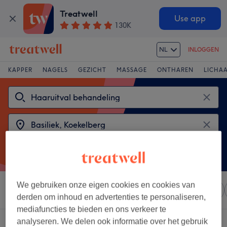
Treatwell
Use app
130K
NL
INLOGGEN
KAPPER
NAGELS
GEZICHT
MASSAGE
ONTHAREN
LICHA
We gebruiken onze eigen cookies en cookies van
Sorteer op
Elke prijs
Salons
Expresaanbiedingen
derden om inhoud en advertenties te personaliseren,
mediafuncties te bieden en ons verkeer te
analyseren. We delen ook informatie over het gebruik
2 salons met: