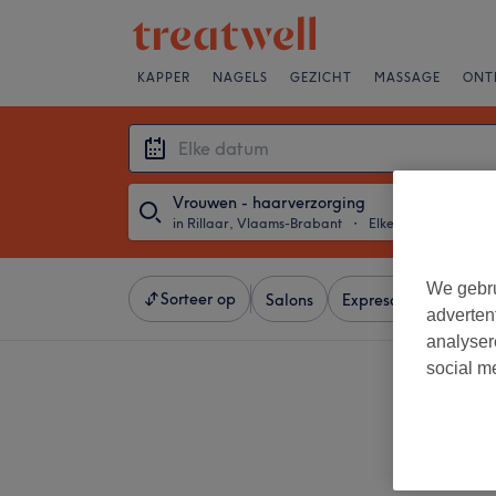
KAPPER
NAGELS
GEZICHT
MASSAGE
ONT
Vrouwen - haarverzorging
in Rillaar, Vlaams-Brabant
・
Elke datum
We gebru
Sorteer op
Salons
Expresaanbiedingen
adverten
analyser
social m