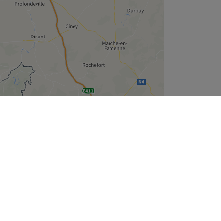
Leaflet
| ©
OpenStreetMap
contributors
Wie zijn wij
Over ons