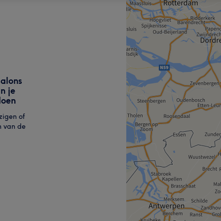
alons
n je
doen
zigen of
n van de