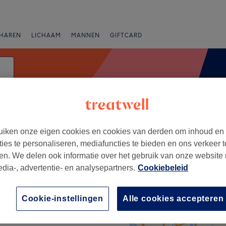
HAREN
LICHAAM
MANNEN
GIFTCARD
Vrouwen - haarverzorging
iken onze eigen cookies en cookies van derden om inhoud en
Beoordeling
ties te personaliseren, mediafuncties te bieden en ons verkeer t
en. We delen ook informatie over het gebruik van onze website
edia-, advertentie- en analysepartners.
Cookiebeleid
+
Cookie-instellingen
Alle cookies accepteren
−