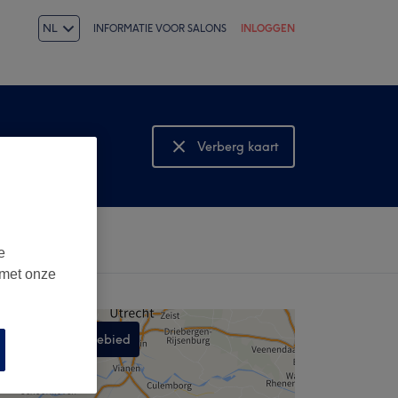
NL
INFORMATIE VOOR SALONS
INLOGGEN
Verberg kaart
Bekijk kaart
e
 met onze
Zoek in dit gebied
,