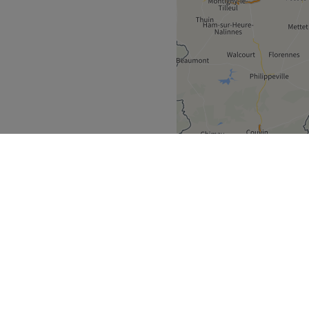
rabant
Rillaar
>
ek
Partners
ment Guide
Partner worden