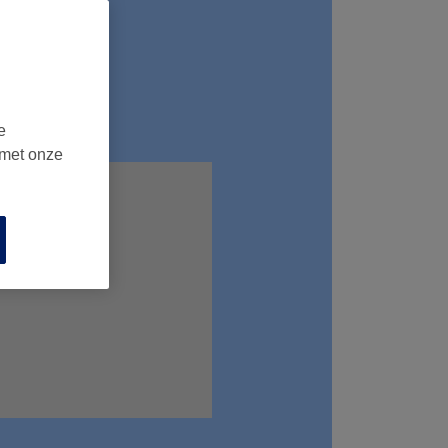
e
 met onze