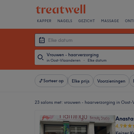
KAPPER
NAGELS
GEZICHT
MASSAGE
ONT
Vrouwen - haarverzorging
in Oost-Vlaanderen
・
Elke datum
Sorteer op
Elke prijs
Voorzieningen
23 salons met:
vrouwen - haarverzorging in Oost
Anasta
4,9
Keizer K