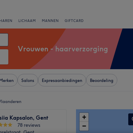
HAREN
LICHAAM
MANNEN
GIFTCARD
Vrouwen - haarverzorging
Merken
Salons
Expresaanbiedingen
Beoordeling
-Vlaanderen
+
siia Kapsalon, Gent
78 reviews
−
arelstraat, Gent