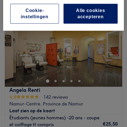
vrouwen - haarverzorging in Namur, Province de Namur
Cookie-
Alle cookies
instellingen
accepteren
Angela Renti
4,8
142 reviews
Namur-Centre, Province de Namur
Laat zien op de kaart
Étudiants (jeunes hommes) -20 ans - coupe
€25,50
et coiffage tt compris