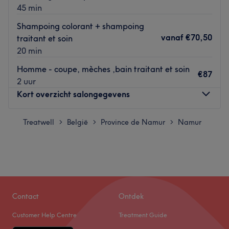
45 min
Shampoing colorant + shampoing
vanaf
€70,50
traitant et soin
20 min
Homme - coupe, mèches ,bain traitant et soin
€87
2 uur
Kort overzicht salongegevens
Treatwell
Maandag
België
Province de Namur
Gesloten
Namur
>
>
>
Dinsdag
08:30
–
17:00
Woensdag
Gesloten
Donderdag
08:30
–
17:00
Vrijdag
08:30
–
17:00
Zaterdag
08:30
–
17:00
Zondag
Gesloten
Contact
Ontdek
Customer Help Centre
Treatment Guide
Angela Renti est un salon de coiffure situé dans la rue