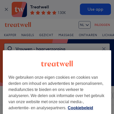
Treatwell
Use app
130K
NL
INLOGGEN
KAPPER
NAGELS
GEZICHT
MASSAGE
ONTHAREN
LICHA
We gebruiken onze eigen cookies en cookies van
derden om inhoud en advertenties te personaliseren,
mediafuncties te bieden en ons verkeer te
Sorteer op
Elke prijs
Salons
Expresaanbiedingen
analyseren. We delen ook informatie over het gebruik
van onze website met onze social media-,
advertentie- en analysepartners.
Cookiebeleid
Een salon met: