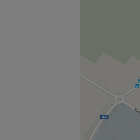
èrement dédié à une
 cheveu que le cuir chevelu
t comme la peau et le
 formatrice de La
ste et esthéticienne met son
tre beauté. Situé à Hognoul
, convivial et propice au
parenthèse beauté sur-
Go to venue