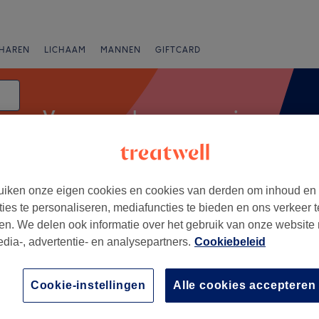
HAREN
LICHAAM
MANNEN
GIFTCARD
Vrouwen - haarverzorging
iken onze eigen cookies en cookies van derden om inhoud en
Salons
Expresaanbiedingen
Beoordeling
ties te personaliseren, mediafuncties te bieden en ons verkeer t
en. We delen ook informatie over het gebruik van onze website
edia-, advertentie- en analysepartners.
Cookiebeleid
ul, Province de Liège
+
B. Coiffure beauté
Cookie-instellingen
Alle cookies accepteren
445 reviews
−
, Province de Liège