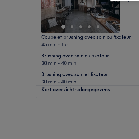
Coupe et brushing avec soin ou fixateur
45 min - 1 u
Brushing avec soin ou fixateur
30 min - 40 min
Brushing avec soin et fixateur
30 min - 40 min
Kort overzicht salongegevens
Maandag
Gesloten
Dinsdag
Gesloten
Woensdag
09:00
–
13:00
Donderdag
09:00
–
17:00
Vrijdag
09:00
–
19:00