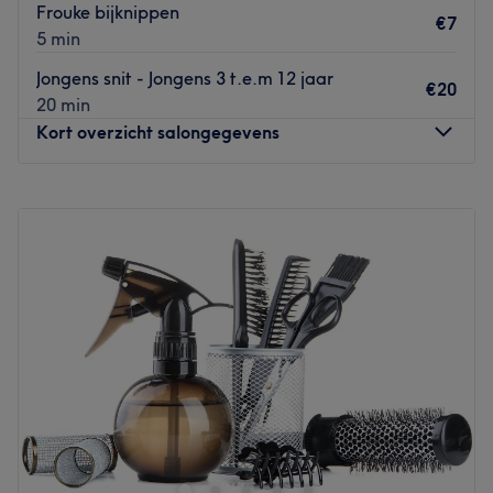
Frouke bijknippen
€7
5 min
Jongens snit - Jongens 3 t.e.m 12 jaar
€20
20 min
Kort overzicht salongegevens
Maandag
Gesloten
Dinsdag
Gesloten
Woensdag
09:00
–
21:00
Donderdag
09:00
–
21:00
Vrijdag
09:00
–
17:00
Zaterdag
08:30
–
17:30
Zondag
Gesloten
Salon M’artistique heeft een gezellige, huiselijke sfeer
waar rust en persoonlijke aandacht centraal staan. Er
wordt one-on-one gewerkt, zodat elke klant zich gehoord
en op haar gemak voelt.