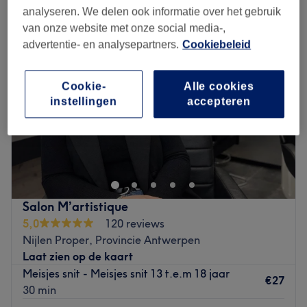
analyseren. We delen ook informatie over het gebruik
van onze website met onze social media-,
advertentie- en analysepartners.
Cookiebeleid
Cookie-
Alle cookies
instellingen
accepteren
Salon M’artistique
5,0
120 reviews
Nijlen Proper, Provincie Antwerpen
Laat zien op de kaart
Meisjes snit - Meisjes snit 13 t.e.m 18 jaar
€27
30 min