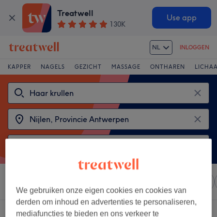
Treatwell
Use app
130K
NL
INLOGGEN
KAPPER
NAGELS
GEZICHT
MASSAGE
ONTHAREN
LICHA
Sorteer op
Elke prijs
Salons
Expresaanbiedingen
We gebruiken onze eigen cookies en cookies van
derden om inhoud en advertenties te personaliseren,
2 salons met:
haar krullen in Nijlen, Provincie Antwerpen
mediafuncties te bieden en ons verkeer te