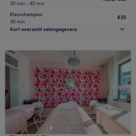
30 min - 45 min
Kleurshampoo
€35
30 min
Kort overzicht salongegevens
Maandag
Gesloten
Dinsdag
11:00
–
20:00
Woensdag
11:00
–
20:00
Donderdag
11:00
–
20:00
Vrijdag
11:00
–
20:00
Zaterdag
09:00
–
18:00
Zondag
Gesloten
Gala de Luxe beauty & hair is gelegen in hartje Leuven.
Eigenaresse Galina is een haarstyliste met jarenlange
ervaring in de schoonheidswereld. De sleutelwoorden van
dit salon zijn: hygiëne en klantvriendelijkheid. Bij Gala de
Luxe beauty & hair word jij als een echte VIP behandeld.