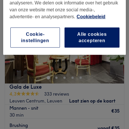
analyseren. We delen ook informatie over het gebruik
van onze website met onze social media-,
advertentie- en analysepartners.
Cookiebeleid
Cookie-
Alle cookies
instellingen
accepteren
Gala de Luxe
4,3
333 reviews
Leuven Centrum, Leuven
Laat zien op de kaart
Mannen - snit
€35
30 min
Brushing
vanaf
€35