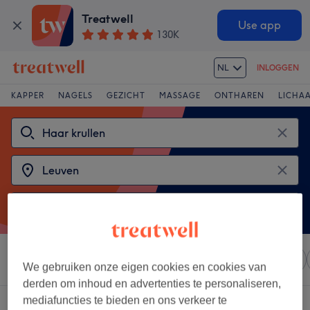
Treatwell
Use app
130K
NL
INLOGGEN
KAPPER
NAGELS
GEZICHT
MASSAGE
ONTHAREN
LICHA
Sorteer op
Elke prijs
Salons
Expresaanbiedingen
We gebruiken onze eigen cookies en cookies van
derden om inhoud en advertenties te personaliseren,
mediafuncties te bieden en ons verkeer te
2 salons met:
haar krullen in Leuven