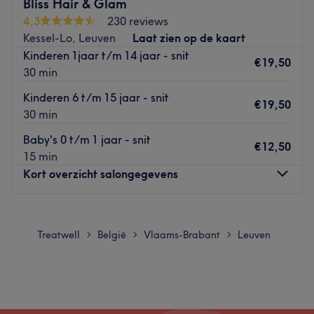
Bliss Hair & Glam
Je kunt hier niet alleen terecht voor je haar maar tevens
4,3
230 reviews
voor manicure, pedicure, gelaatsverzorging, ontharing en
Kessel-Lo, Leuven
Laat zien op de kaart
permanente make-up. Het concept is uniek – met één
Kinderen 1jaar t/m 14 jaar - snit
afspraak kun je je van kop tot teen laten verwennen door
€19,50
30 min
één en dezelfde specialiste. Zo bespaar je kostbare tijd!
Kinderen 6 t/m 15 jaar - snit
Go to venue
€19,50
30 min
Baby's 0 t/m 1 jaar - snit
€12,50
15 min
Kort overzicht salongegevens
Maandag
Gesloten
Dinsdag
09:00
–
18:00
Treatwell
België
Vlaams-Brabant
Leuven
>
>
>
Woensdag
Gesloten
Donderdag
09:00
–
20:00
Vrijdag
09:00
–
18:00
Zaterdag
08:00
–
16:30
Zondag
Gesloten