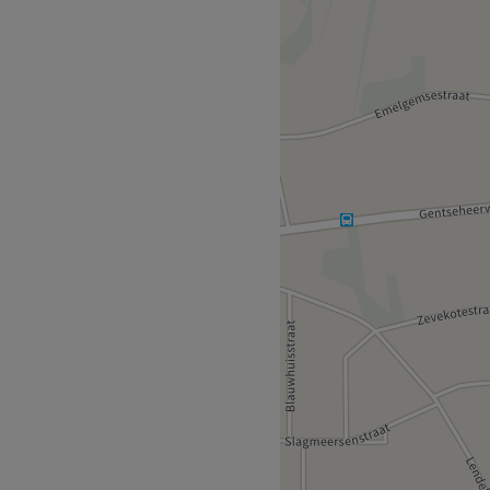
 allround haar- en
 en comfort centraal staan,
h mooi, ontspannen en
lijke en warme sfeer worden
boden met oog voor detail
 is ideaal gelegen nabij het
t lijnbussen.
van medewerkers die zorg
el, vriendelijk en streven
ten te voldoen.
ortabel
laatsverzorging, epilatie,