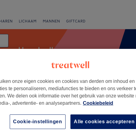
HAREN
LICHAAM
MANNEN
GIFTCARD
Haar krullen
iken onze eigen cookies en cookies van derden om inhoud en
anbiedingen
Beoordeling
ties te personaliseren, mediafuncties te bieden en ons verkeer t
en. We delen ook informatie over het gebruik van onze website
edia-, advertentie- en analysepartners.
Cookiebeleid
t-Vlaanderen
+
air -Nails- beauty
Cookie-instellingen
Alle cookies accepteren
193 reviews
−
 West-Vlaanderen