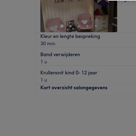
Kleur en lengte bespreking
30 min
Band verwijderen
1 u
Krullensnit kind 0- 12 jaar
1 u
Kort overzicht salongegevens
Maandag
10:00
–
19:30
Dinsdag
10:00
–
19:00
Woensdag
10:00
–
19:00
Donderdag
10:00
–
19:00
Vrijdag
10:00
–
17:00