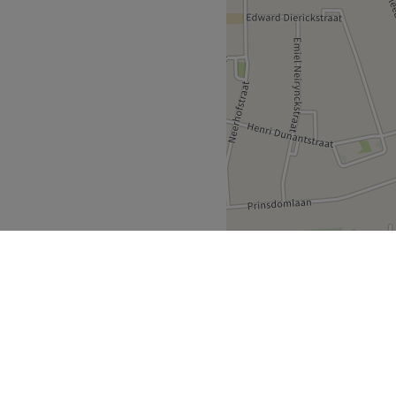
massages voor dames,
 en kinderknipbeurten
n, Lisine
 kapper en
eren, makkelijk bereikbaar
iding en professioneel
egem voor wie op zoek is naar
 vertrouwde salonsfeer
Go to venue
eren
Ingelmunster
>