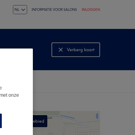
NL
INFORMATIE VOOR SALONS
INLOGGEN
Verberg kaart
Bekijk kaart
e
 met onze
Zoek in dit gebied
,