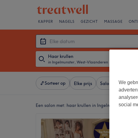
KAPPER
NAGELS
GEZICHT
MASSAGE
ONT
Haar krullen
in Ingelmunster, West-Vlaanderen
・
Elke datum
We gebru
Sorteer op
Elke prijs
Salons
Expresa
adverten
analyser
social m
Een salon met:
haar krullen in Ingelmunster, Wes
Silva H
5,0
Izegem,